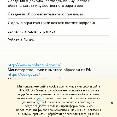
Сведения о доходах, расходах, об имуществе и
Б
обязательствах имущественного характера
О
Сведения об образовательной организации
О
Людям с ограниченными возможностями здоровья
Единая платежная страница
Работа в Вышке
http://www.minobrnauki.gov.ru/
Министерство науки и высшего образования РФ
https://edu.gov.ru/
Министерство просвещения РФ
https://elearning.hse.ru/mooc
Мы используем файлы cookies для улучшения работы сайта
Массовые открытые онлайн-курсы
НИУ ВШЭ и большего удобства его использования. Более
подробную информацию об использовании файлов cookies
можно найти
здесь
, наши правила обработки персональных
данных –
здесь
. Продолжая пользоваться сайтом, вы
✖
© НИУ ВШЭ 1993–2026
Адреса и контакты
Условия
подтверждаете, что были проинформированы об
использования материалов
Политика конфиденциальности
Карта
использовании файлов cookies сайтом НИУ ВШЭ и согласны
сайта
с нашими правилами обработки персональных данных. Вы
Шрифты HSE Sans и HSE Slab разработаны в
Школе дизайна НИУ