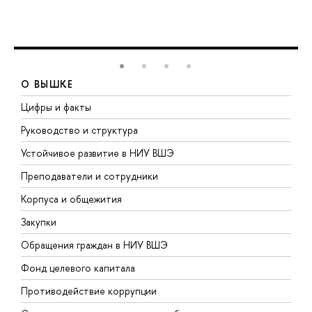
О ВЫШКЕ
Цифры и факты
Л
Руководство и структура
Д
Устойчивое развитие в НИУ ВШЭ
О
Преподаватели и сотрудники
П
Корпуса и общежития
В
Закупки
П
Обращения граждан в НИУ ВШЭ
А
Фонд целевого капитала
Д
Противодействие коррупции
Ц