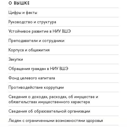
О ВЫШКЕ
Цифры и факты
Л
Руководство и структура
Д
Устойчивое развитие в НИУ ВШЭ
О
Преподаватели и сотрудники
П
Корпуса и общежития
В
Закупки
П
Обращения граждан в НИУ ВШЭ
А
Фонд целевого капитала
Д
Противодействие коррупции
Ц
Сведения о доходах, расходах, об имуществе и
Б
обязательствах имущественного характера
О
Сведения об образовательной организации
О
Людям с ограниченными возможностями здоровья