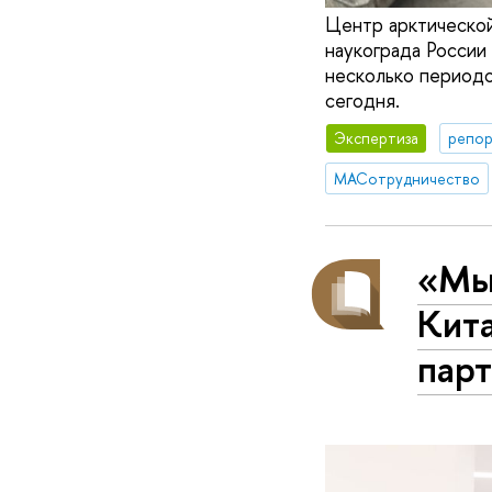
Центр арктической
наукограда России
несколько периодо
сегодня.
Экспертиза
репор
МАСотрудничество
«Мы 
Кит
пар