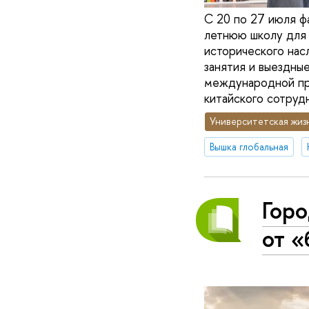
С 20 по 27 июля ф
летнюю школу для 
исторического нас
занятия и выездны
международной про
китайского сотрудн
Университетская жиз
Вышка глобальная
Горо
от «