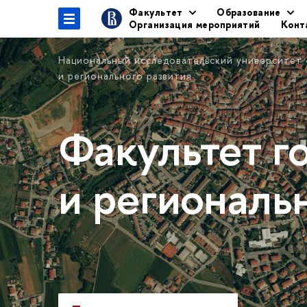
Факультет
Образование
Организация мероприятий
Конт
Национальный исследовательский университет
и регионального развития
Факультет г
и региональ