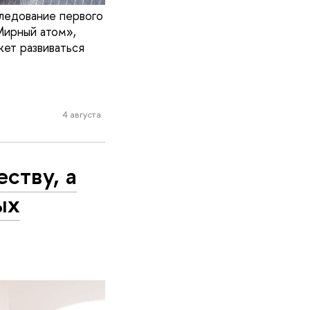
ледование первого
Мирный атом»,
жет развиваться
4 августа
ству, а
ых