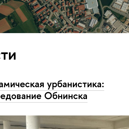
ти
амическая урбанистика:
ледование Обнинска