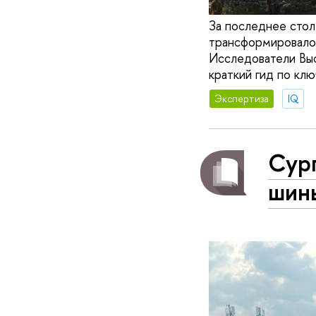
За последнее стол
трансформировалось
Исследователи Вы
краткий гид по кл
Экспертиза
IQ
Сург
шины