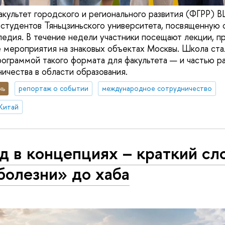
акультет городского и регионального развития (ФГРР)
студентов Тяньцзиньского университета, посвященную
ледия. В течение недели участники посещают лекции, п
е мероприятия на знаковых объектах Москвы. Школа ста
граммой такого формата для факультета — и частью ра
ичества в области образования.
нь
репортаж о событии
международное сотрудничество
Китай
д в концепциях – краткий сл
болезни» до хаба