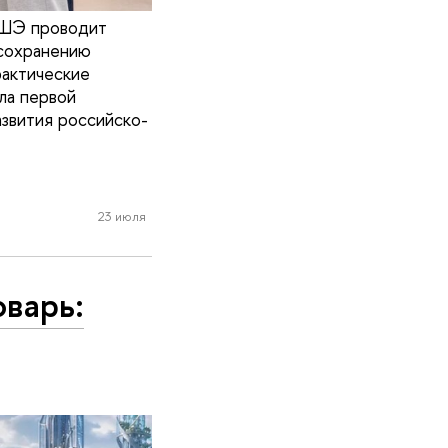
 ВШЭ проводит
 сохранению
рактические
ла первой
звития российско-
23 июля
оварь: