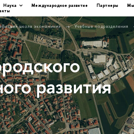
Наука
Международное развитие
Партнеры
Мы
акты
 «Высшая школа экономики»
Учебные подразделения
ородского
ного развития