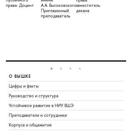
права: Доцент
А.А. Высоковского:
заместитель
Приглашенный
декана
преподаватель
О ВЫШКЕ
Цифры и факты
Л
Руководство и структура
Д
Устойчивое развитие в НИУ ВШЭ
О
Преподаватели и сотрудники
П
Корпуса и общежития
В