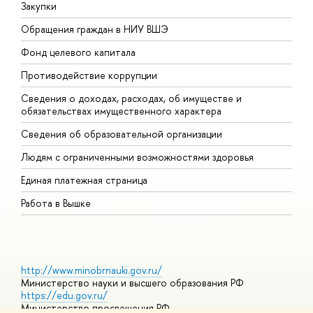
Закупки
П
Обращения граждан в НИУ ВШЭ
А
Фонд целевого капитала
Д
Противодействие коррупции
Ц
Сведения о доходах, расходах, об имуществе и
Б
обязательствах имущественного характера
О
Сведения об образовательной организации
О
Людям с ограниченными возможностями здоровья
Единая платежная страница
Работа в Вышке
http://www.minobrnauki.gov.ru/
Министерство науки и высшего образования РФ
https://edu.gov.ru/
Министерство просвещения РФ