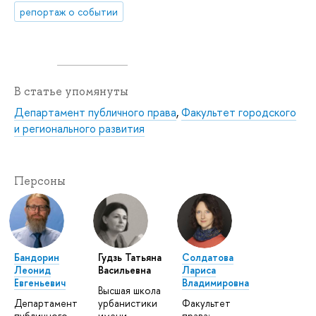
репортаж о событии
В статье упомянуты
Департамент публичного права
,
Факультет городского
и регионального развития
Персоны
Бандорин
Гудзь Татьяна
Солдатова
Леонид
Васильевна
Лариса
Евгеньевич
Владимировна
Высшая школа
Департамент
урбанистики
Факультет
публичного
имени
права: