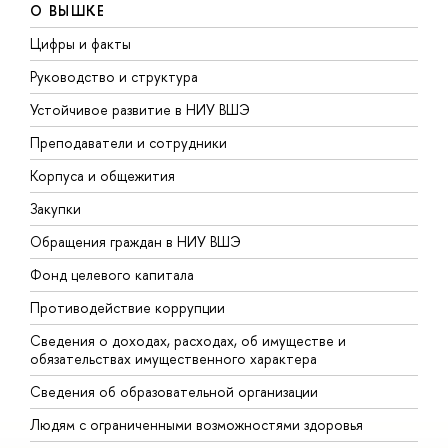
О ВЫШКЕ
Цифры и факты
Л
Руководство и структура
Д
Устойчивое развитие в НИУ ВШЭ
О
Преподаватели и сотрудники
П
Корпуса и общежития
В
Закупки
П
Обращения граждан в НИУ ВШЭ
А
Фонд целевого капитала
Д
Противодействие коррупции
Ц
Сведения о доходах, расходах, об имуществе и
Б
обязательствах имущественного характера
О
Сведения об образовательной организации
О
Людям с ограниченными возможностями здоровья