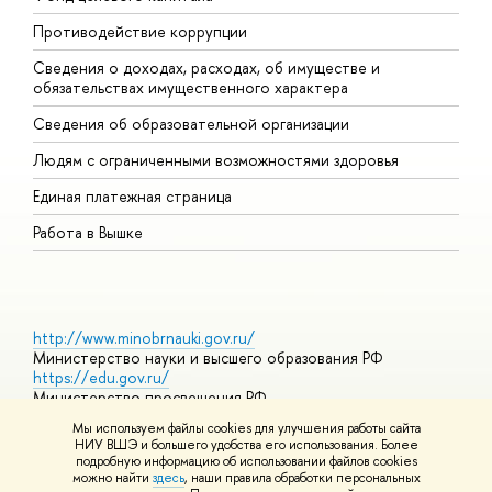
Противодействие коррупции
Ц
Сведения о доходах, расходах, об имуществе и
Б
обязательствах имущественного характера
О
Сведения об образовательной организации
О
Людям с ограниченными возможностями здоровья
Единая платежная страница
Работа в Вышке
http://www.minobrnauki.gov.ru/
Министерство науки и высшего образования РФ
https://edu.gov.ru/
Министерство просвещения РФ
https://elearning.hse.ru/mooc
Мы используем файлы cookies для улучшения работы сайта
Массовые открытые онлайн-курсы
НИУ ВШЭ и большего удобства его использования. Более
подробную информацию об использовании файлов cookies
можно найти
здесь
, наши правила обработки персональных