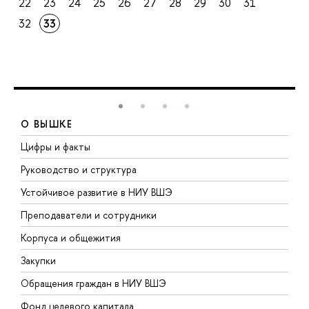
22
23
24
25
26
27
28
29
30
31
32
33
О ВЫШКЕ
Цифры и факты
Л
Руководство и структура
Д
Устойчивое развитие в НИУ ВШЭ
О
Преподаватели и сотрудники
П
Корпуса и общежития
В
Закупки
П
Обращения граждан в НИУ ВШЭ
А
Фонд целевого капитала
Д