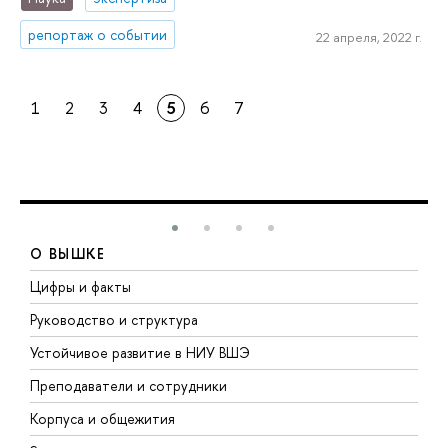
репортаж о событии
22 апреля, 2022 г.
1
2
3
4
5
6
7
О ВЫШКЕ
Цифры и факты
Л
Руководство и структура
Д
Устойчивое развитие в НИУ ВШЭ
О
Преподаватели и сотрудники
П
Корпуса и общежития
В