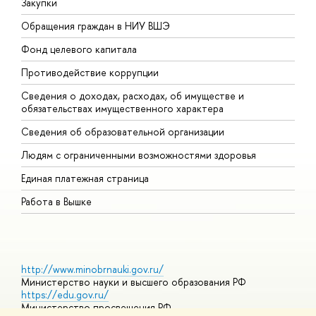
Закупки
П
Обращения граждан в НИУ ВШЭ
А
Фонд целевого капитала
Д
Противодействие коррупции
Ц
Сведения о доходах, расходах, об имуществе и
Б
обязательствах имущественного характера
О
Сведения об образовательной организации
О
Людям с ограниченными возможностями здоровья
Единая платежная страница
Работа в Вышке
http://www.minobrnauki.gov.ru/
Министерство науки и высшего образования РФ
https://edu.gov.ru/
Министерство просвещения РФ