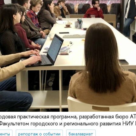
одовая практическая программа, разработанная бюро A
Факультетом городского и регионального развития НИУ
денты
репортаж о событии
бакалавриат