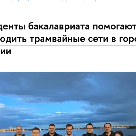
денты бакалавриата помогаю
одить трамвайные сети в гор
сии