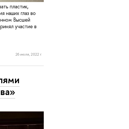
ать пластик,
я наших глаз во
ванном Высшей
ринял участие в
26 июля, 2022 г.
лями
тва»