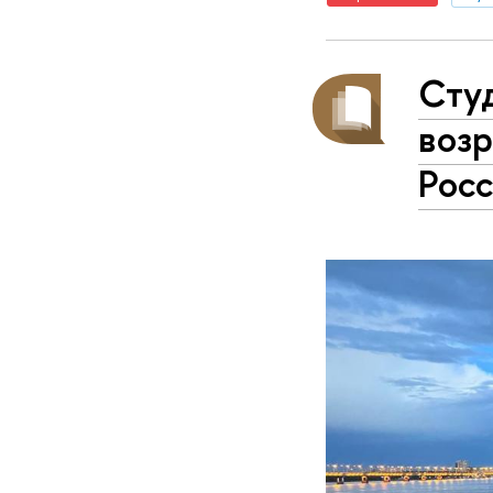
Сту
возр
Рос