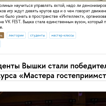
лины» научиться управлять яхтой, надо ли демонизиров
ов игр ждут девять кругов ада и о чем говорят движени
но было узнать в пространстве «Интеллект», организо
на VK FEST. Вышка стала единственным вузом, который п
е.
нь
лектории
студенты
мастер-классы
денты Вышки стали победите
курса «Мастера гостеприимс