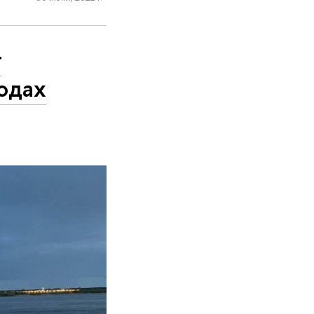
т
одах