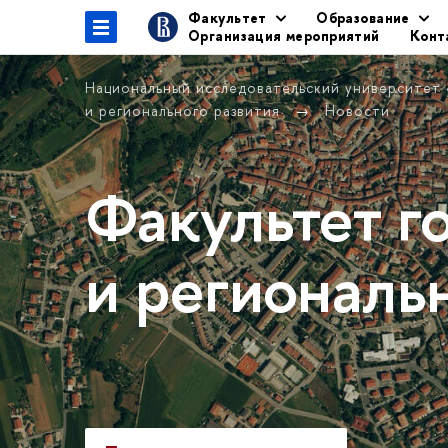
Факультет
Образование
Организация мероприятий
Конт
Национальный исследовательский университет
и регионального развития
Новости
Факультет г
и региональ