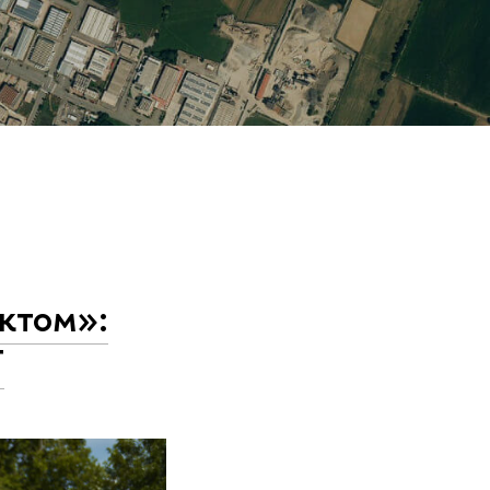
ктом»:
T