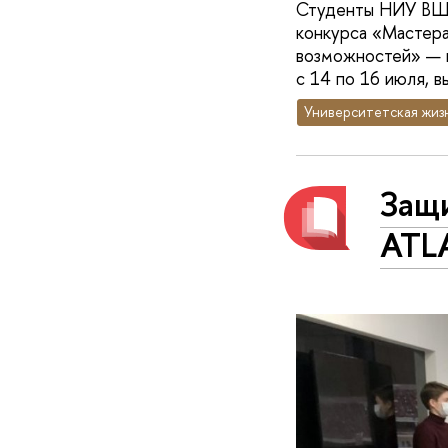
Студенты НИУ ВШЭ
конкурса «Мастера
возможностей» — п
с 14 по 16 июля, в
Университетская жиз
Защ
ATL