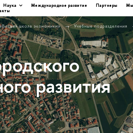
Наука
Международное развитие
Партнеры
Мы
акты
 «Высшая школа экономики»
Учебные подразделения
ородского
ного развития