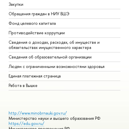
Закупки
П
Обращения граждан в НИУ ВШЭ
А
Фонд целевого капитала
Д
Противодействие коррупции
Ц
Сведения о доходах, расходах, об имуществе и
Б
обязательствах имущественного характера
О
Сведения об образовательной организации
О
Людям с ограниченными возможностями здоровья
Единая платежная страница
Работа в Вышке
http://www.minobrnauki.gov.ru/
Министерство науки и высшего образования РФ
https://edu.gov.ru/
Министерство просвещения РФ