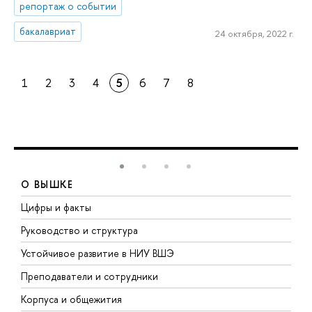
репортаж о событии
бакалавриат
24 октября, 2022 г.
1
2
3
4
5
6
7
8
О ВЫШКЕ
Цифры и факты
Л
Руководство и структура
Д
Устойчивое развитие в НИУ ВШЭ
О
Преподаватели и сотрудники
П
Корпуса и общежития
В