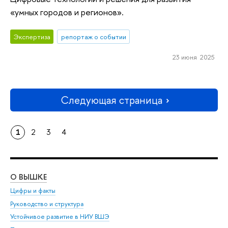
«умных городов и регионов».
Экспертиза
репортаж о событии
23 июня 2025
Следующая страница
1
2
3
4
О ВЫШКЕ
ОБ
Цифры и факты
Ли
Руководство и структура
Дов
Устойчивое развитие в НИУ ВШЭ
Ол