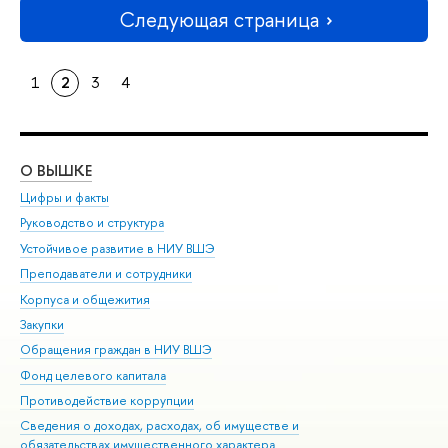
Следующая страница
1
2
3
4
О ВЫШКЕ
ОБ
Цифры и факты
Ли
Руководство и структура
Дов
Устойчивое развитие в НИУ ВШЭ
Ол
Преподаватели и сотрудники
При
Корпуса и общежития
Вы
Закупки
При
Обращения граждан в НИУ ВШЭ
Ас
Фонд целевого капитала
До
Противодействие коррупции
Цен
Сведения о доходах, расходах, об имуществе и
Би
обязательствах имущественного характера