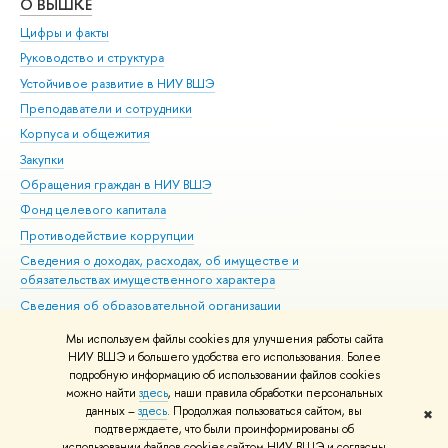
О ВЫШКЕ
ОБ
Цифры и факты
Ли
Руководство и структура
Дов
Устойчивое развитие в НИУ ВШЭ
Ол
Преподаватели и сотрудники
При
Корпуса и общежития
Вы
Закупки
При
Обращения граждан в НИУ ВШЭ
Ас
Фонд целевого капитала
До
Противодействие коррупции
Цен
Сведения о доходах, расходах, об имуществе и
Би
обязательствах имущественного характера
Об
Сведения об образовательной организации
Обр
Людям с ограниченными возможностями здоровья
Мы используем файлы cookies для улучшения работы сайта
Единая платежная страница
НИУ ВШЭ и большего удобства его использования. Более
подробную информацию об использовании файлов cookies
Работа в Вышке
можно найти
здесь
, наши правила обработки персональных
данных –
здесь
. Продолжая пользоваться сайтом, вы
✖
Редактору
подтверждаете, что были проинформированы об
© НИУ ВШЭ 1993–2026
Адреса и контакты
Условия использования
использовании файлов cookies сайтом НИУ ВШЭ и согласны