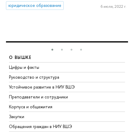
юридическое образование
6 июля, 2022 г.
О ВЫШКЕ
Цифры и факты
Л
Руководство и структура
Д
Устойчивое развитие в НИУ ВШЭ
О
Преподаватели и сотрудники
П
Корпуса и общежития
В
Закупки
П
Обращения граждан в НИУ ВШЭ
А