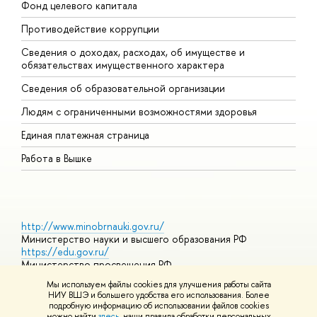
Фонд целевого капитала
Д
Противодействие коррупции
Ц
Сведения о доходах, расходах, об имуществе и
Б
обязательствах имущественного характера
О
Сведения об образовательной организации
О
Людям с ограниченными возможностями здоровья
Единая платежная страница
Работа в Вышке
http://www.minobrnauki.gov.ru/
Министерство науки и высшего образования РФ
https://edu.gov.ru/
Министерство просвещения РФ
https://elearning.hse.ru/mooc
Мы используем файлы cookies для улучшения работы сайта
Массовые открытые онлайн-курсы
НИУ ВШЭ и большего удобства его использования. Более
подробную информацию об использовании файлов cookies
можно найти
здесь
, наши правила обработки персональных