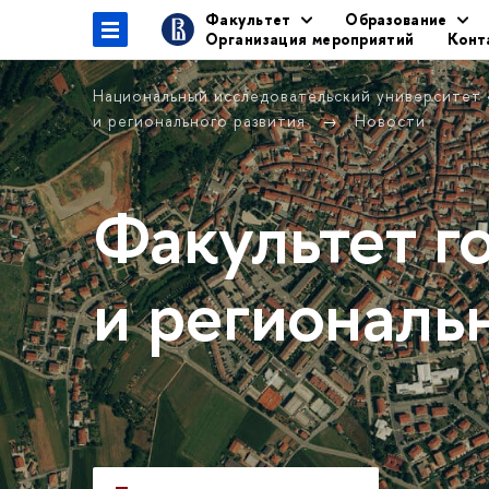
Факультет
Образование
Организация мероприятий
Конт
Национальный исследовательский университет
и регионального развития
Новости
Факультет г
и региональ