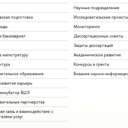
Научные подразделения
вская подготовка
Исследовательские проекты
иады
Мониторинги
в бакалавриат
Диссертационные советы
Защиты диссертаций
в магистратуру
Академическое развитие
нтура
Конкурсы и гранты
ительное образование
Внешние научно-информаци
развития карьеры
-инкубатор ВШЭ
вательные партнерства
ая связь и взаимодействие с
телями услуг