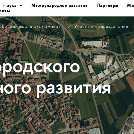
Наука
Международное развитие
Партнеры
Мы
акты
 «Высшая школа экономики»
Учебные подразделения
ородского
ного развития