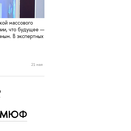
кой массового
нии, что будущее —
ным. В экспертных
21 мая
о
Э
а ПМЮФ