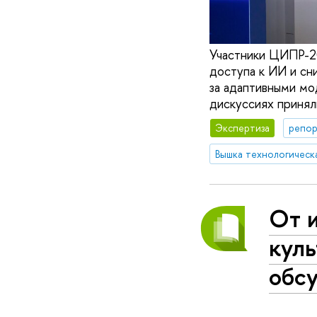
Участники ЦИПР-20
доступа к ИИ и сн
за адаптивными мо
дискуссиях приня
Экспертиза
репор
Вышка технологическ
От и
кул
обс