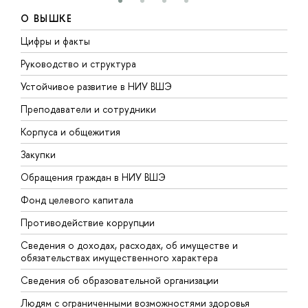
О ВЫШКЕ
Цифры и факты
Л
Руководство и структура
Д
Устойчивое развитие в НИУ ВШЭ
О
Преподаватели и сотрудники
П
Корпуса и общежития
В
Закупки
П
Обращения граждан в НИУ ВШЭ
А
Фонд целевого капитала
Д
Противодействие коррупции
Ц
Сведения о доходах, расходах, об имуществе и
Б
обязательствах имущественного характера
О
Сведения об образовательной организации
О
Людям с ограниченными возможностями здоровья