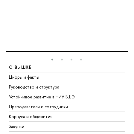
О ВЫШКЕ
Цифры и факты
Л
Руководство и структура
Д
Устойчивое развитие в НИУ ВШЭ
О
Преподаватели и сотрудники
П
Корпуса и общежития
В
Закупки
П