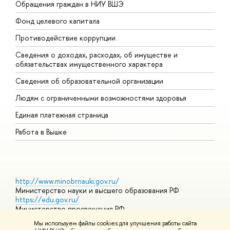
Обращения граждан в НИУ ВШЭ
А
Фонд целевого капитала
Д
Противодействие коррупции
Ц
Сведения о доходах, расходах, об имуществе и
Б
обязательствах имущественного характера
О
Сведения об образовательной организации
О
Людям с ограниченными возможностями здоровья
Единая платежная страница
Работа в Вышке
http://www.minobrnauki.gov.ru/
Министерство науки и высшего образования РФ
https://edu.gov.ru/
Министерство просвещения РФ
https://elearning.hse.ru/mooc
Мы используем файлы cookies для улучшения работы сайта
Массовые открытые онлайн-курсы