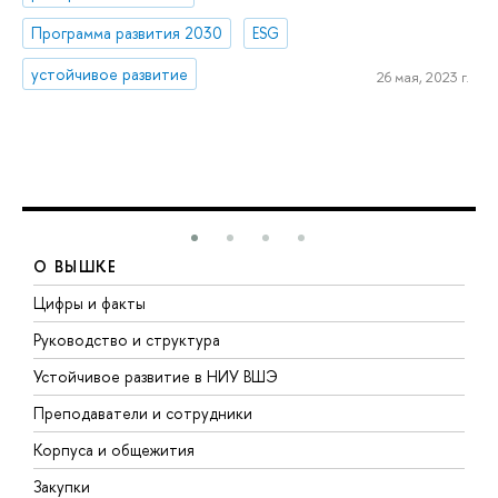
Программа развития 2030
ESG
устойчивое развитие
26 мая, 2023 г.
О ВЫШКЕ
Цифры и факты
Л
Руководство и структура
Д
Устойчивое развитие в НИУ ВШЭ
О
Преподаватели и сотрудники
П
Корпуса и общежития
В
Закупки
П