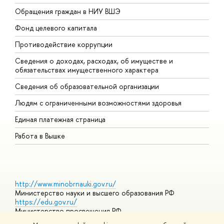
Обращения граждан в НИУ ВШЭ
А
Фонд целевого капитала
Д
Противодействие коррупции
Ц
Сведения о доходах, расходах, об имуществе и
Б
обязательствах имущественного характера
О
Сведения об образовательной организации
О
Людям с ограниченными возможностями здоровья
Единая платежная страница
Работа в Вышке
http://www.minobrnauki.gov.ru/
Министерство науки и высшего образования РФ
https://edu.gov.ru/
Министерство просвещения РФ
https://elearning.hse.ru/mooc