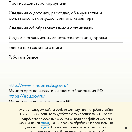
Противодействие коррупции
Ц
Сведения о доходах, расходах, об имуществе и
Б
обязательствах имущественного характера
О
Сведения об образовательной организации
О
Людям с ограниченными возможностями здоровья
Единая платежная страница
Работа в Вышке
http://www.minobrnauki.gov.ru/
Министерство науки и высшего образования РФ
https://edu.gov.ru/
Министерство просвещения РФ
https://elearning.hse.ru/mooc
Мы используем файлы cookies для улучшения работы сайта
Массовые открытые онлайн-курсы
НИУ ВШЭ и большего удобства его использования. Более
подробную информацию об использовании файлов cookies
можно найти
здесь
, наши правила обработки персональных
данных –
здесь
. Продолжая пользоваться сайтом, вы
✖
© НИУ ВШЭ 1993–2026
Адреса и контакты
Условия
подтверждаете, что были проинформированы об