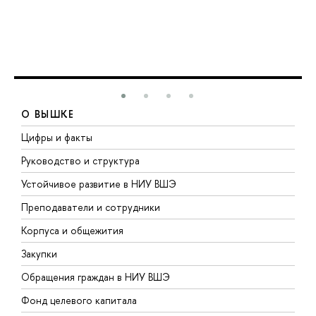
О ВЫШКЕ
Цифры и факты
Л
Руководство и структура
Д
Устойчивое развитие в НИУ ВШЭ
О
Преподаватели и сотрудники
П
Корпуса и общежития
В
Закупки
П
Обращения граждан в НИУ ВШЭ
А
Фонд целевого капитала
Д