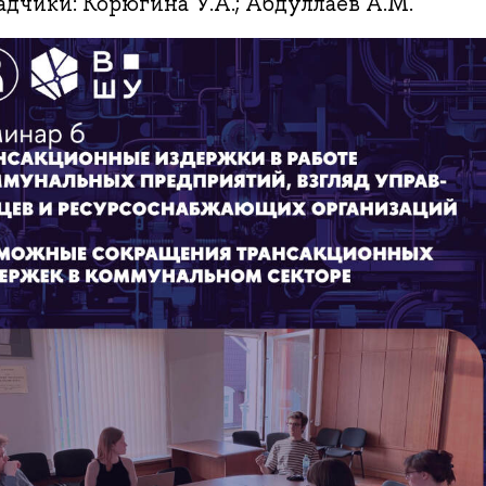
адчики: Корюгина У.А.; Абдуллаев А.М.