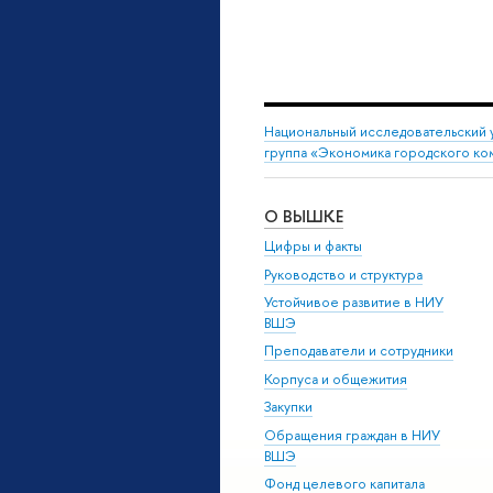
Национальный исследовательский 
группа «Экономика городского ко
О ВЫШКЕ
Цифры и факты
Руководство и структура
Устойчивое развитие в НИУ
ВШЭ
Преподаватели и сотрудники
Корпуса и общежития
Закупки
Обращения граждан в НИУ
ВШЭ
Фонд целевого капитала