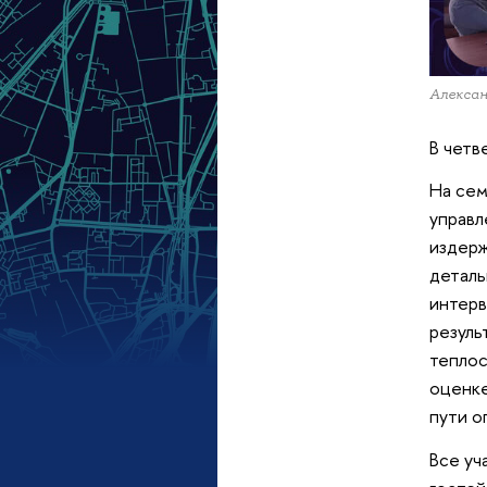
Алексан
В четв
На сем
управл
издерж
деталь
интерв
резуль
теплос
оценке
пути о
Все уч