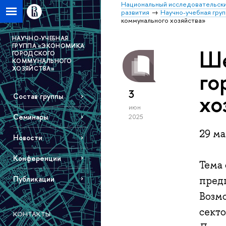
Национальный исследовательски
развития
Научно-учебная гру
коммунального хозяйства»
НАУЧНО-УЧЕБНАЯ
ГРУППА «ЭКОНОМИКА
Ше
ГОРОДСКОГО
КОММУНАЛЬНОГО
ХОЗЯЙСТВА»
го
3
хо
Состав группы
июн
Семинары
2025
29 ма
Новости
Конференции
Тема
Публикации
пред
Возм
сект
КОНТАКТЫ