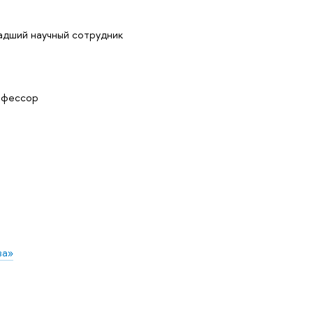
адший научный сотрудник
рофессор
ва»