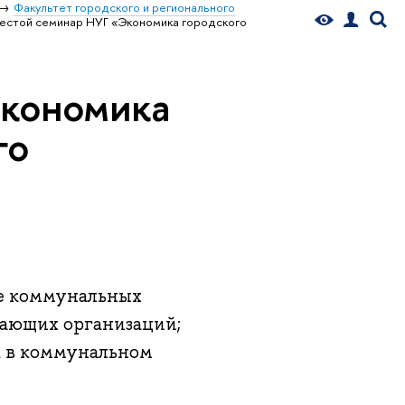
Факультет городского и регионального
естой семинар НУГ «Экономика городского
кономика
го
те коммунальных
жающих организаций;
 в коммунальном