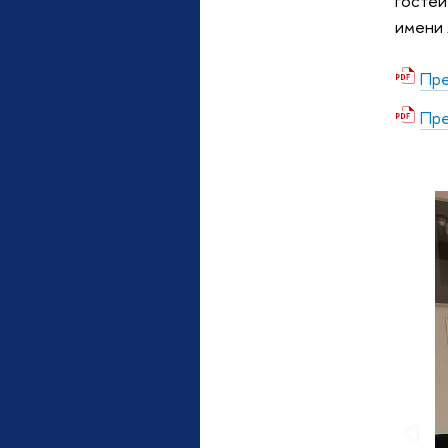
гостей
имени 
Пре
Пре