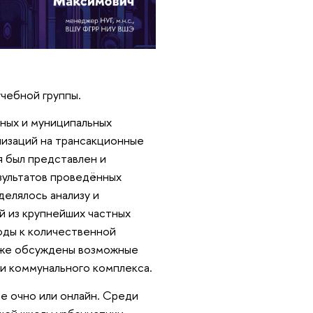
учебной группы.
нных и муниципальных
низаций на трансакционные
я был представлен и
зультатов проведённых
делялось анализу и
й из крупнейших частных
оды к количественной
кже обсуждены возможные
и коммунального комплекса.
ре очно или онлайн. Среди