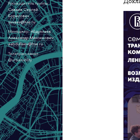
Докл
Руководитель группы:
Сиваев Сергей
Борисович
ssivaev@hse.ru
Менеджер:
Абдуллаев
Александр Максимович
aabdullaev@hse.ru
Телеграм-канал:
@urbanutility