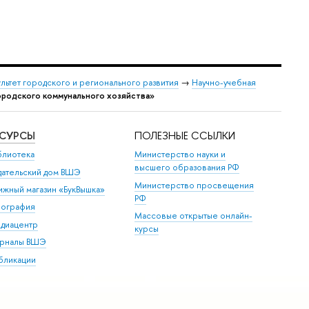
льтет городского и регионального развития
→
Научно-учебная
родского коммунального хозяйства»
ЕСУРСЫ
ПОЛЕЗНЫЕ ССЫЛКИ
блиотека
Министерство науки и
высшего образования РФ
дательский дом ВШЭ
Министерство просвещения
ижный магазин «БукВышка»
РФ
пография
Массовые открытые онлайн-
диацентр
курсы
рналы ВШЭ
бликации