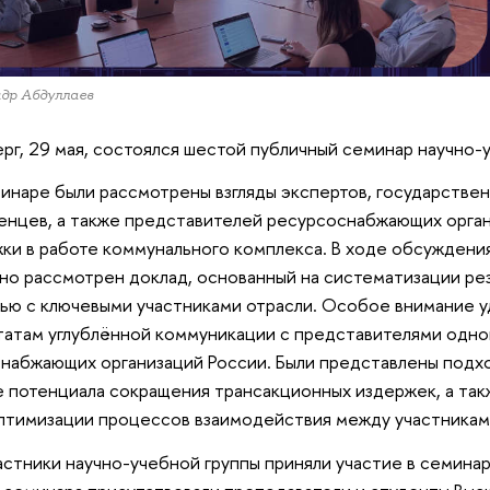
др Абдуллаев
ерг, 29 мая, состоялся шестой публичный семинар научно-
инаре были рассмотрены взгляды экспертов, государстве
енцев, а также представителей ресурсоснабжающих орга
ки в работе коммунального комплекса. В ходе обсуждени
но рассмотрен доклад, основанный на систематизации ре
ью с ключевыми участниками отрасли. Особое внимание у
татам углублённой коммуникации с представителями одно
набжающих организаций России. Были представлены подх
 потенциала сокращения трансакционных издержек, а та
птимизации процессов взаимодействия между участникам
астники научно-учебной группы приняли участие в семина