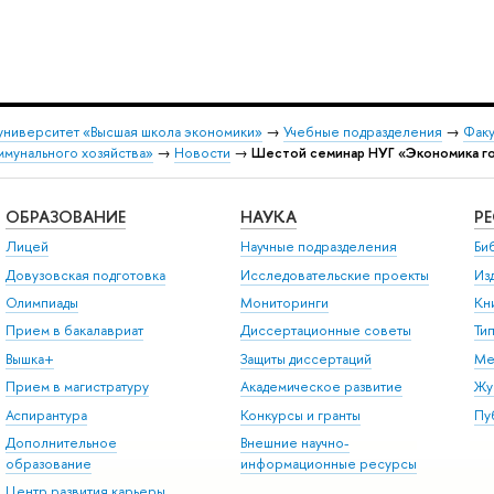
университет «Высшая школа экономики»
→
Учебные подразделения
→
Факу
ммунального хозяйства»
→
Новости
→
Шестой семинар НУГ «Экономика го
ОБРАЗОВАНИЕ
НАУКА
Р
Лицей
Научные подразделения
Би
Довузовская подготовка
Исследовательские проекты
Из
Олимпиады
Мониторинги
Кн
Прием в бакалавриат
Диссертационные советы
Ти
Вышка+
Защиты диссертаций
Ме
Прием в магистратуру
Академическое развитие
Жу
Аспирантура
Конкурсы и гранты
Пу
Дополнительное
Внешние научно-
образование
информационные ресурсы
Центр развития карьеры