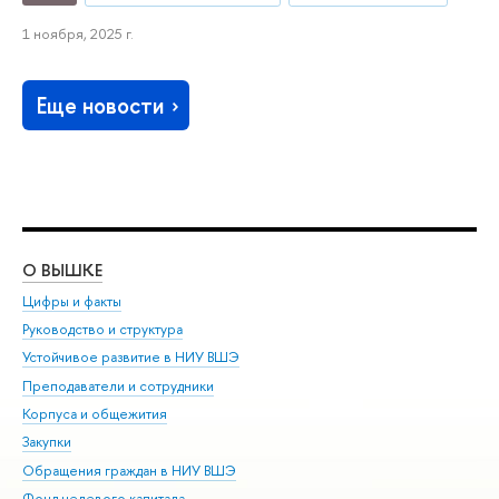
1 ноября, 2025 г.
Еще новости
О ВЫШКЕ
ОБ
Цифры и факты
Ли
Руководство и структура
Дов
Устойчивое развитие в НИУ ВШЭ
Ол
Преподаватели и сотрудники
При
Корпуса и общежития
Вы
Закупки
При
Обращения граждан в НИУ ВШЭ
Ас
Фонд целевого капитала
До