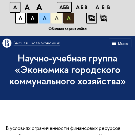
A
A
A
АБВ
АБВ
АБВ
А
А
А
А
А
Обычная версия сайта
Высшая школа экономики
Меню
Научно-учебная группа
«Экономика городского
коммунального хозяйства»
В условиях ограниченности финансовых ресурсов