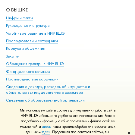
О ВЫШКЕ
ОБ
Цифры и факты
Ли
Руководство и структура
Дов
Устойчивое развитие в НИУ ВШЭ
Ол
Преподаватели и сотрудники
При
Корпуса и общежития
Вы
Закупки
При
Обращения граждан в НИУ ВШЭ
Ас
Фонд целевого капитала
До
Противодействие коррупции
Цен
Сведения о доходах, расходах, об имуществе и
Би
обязательствах имущественного характера
Об
Сведения об образовательной организации
Обр
Людям с ограниченными возможностями здоровья
Мы используем файлы cookies для улучшения работы сайта
Единая платежная страница
НИУ ВШЭ и большего удобства его использования. Более
подробную информацию об использовании файлов cookies
Работа в Вышке
можно найти
здесь
, наши правила обработки персональных
данных –
здесь
. Продолжая пользоваться сайтом, вы
✖