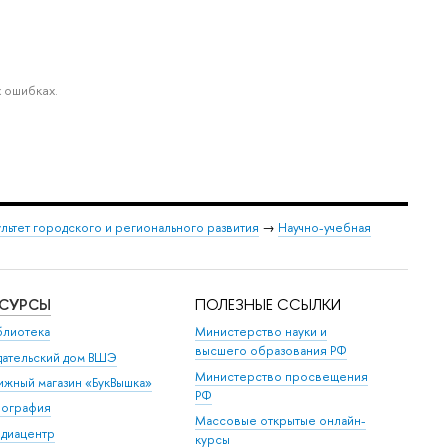
 ошибках.
льтет городского и регионального развития
→
Научно-учебная
ЕСУРСЫ
ПОЛЕЗНЫЕ ССЫЛКИ
блиотека
Министерство науки и
высшего образования РФ
дательский дом ВШЭ
Министерство просвещения
ижный магазин «БукВышка»
РФ
пография
Массовые открытые онлайн-
диацентр
курсы