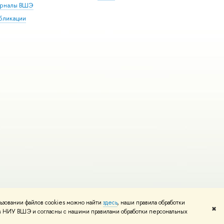
рналы ВШЭ
бликации
ьзовании файлов cookies можно найти
здесь
, наши правила обработки
и
Карта сайта
Редактору
✖
том НИУ ВШЭ и согласны с нашими правилами обработки персональных