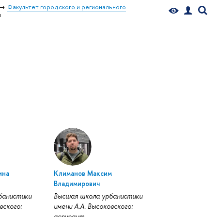
Факультет городского и регионального
ы
ина
Климанов Максим
Владимирович
банистики
Высшая школа урбанистики
вского:
имени А.А. Высоковского:
аспирант