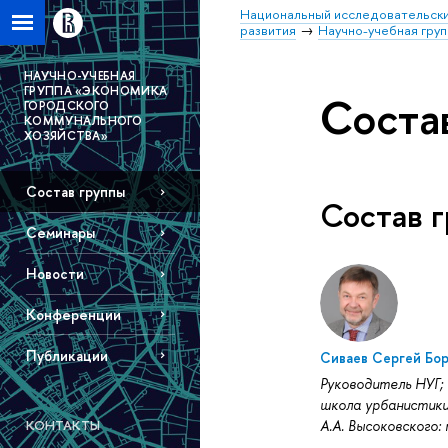
Национальный исследовательски
развития
Научно-учебная гру
НАУЧНО-УЧЕБНАЯ
ГРУППА «ЭКОНОМИКА
Соста
ГОРОДСКОГО
КОММУНАЛЬНОГО
ХОЗЯЙСТВА»
Состав группы
Состав 
Семинары
Новости
Конференции
Публикации
Сиваев Сергей Бо
Руководитель НУГ;
школа урбанистики
КОНТАКТЫ
А.А. Высоковского: