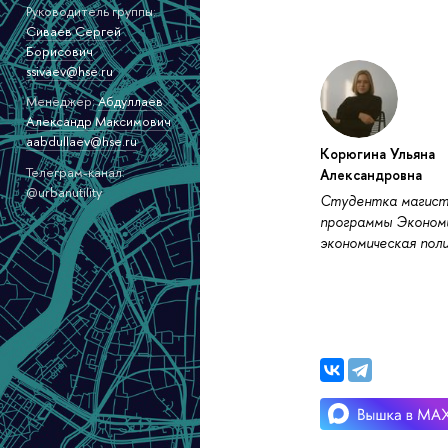
Руководитель группы:
Сиваев Сергей
Борисович
ssivaev@hse.ru
Менеджер:
Абдуллаев
Александр Максимович
aabdullaev@hse.ru
Корюгина Ульяна
Телеграм-канал:
Александровна
@urbanutility
Студентка магист
программы Эконом
экономическая поли