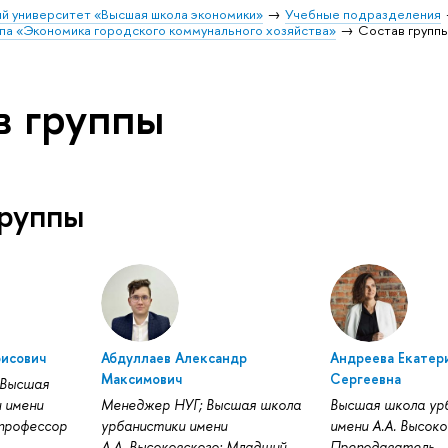
й университет «Высшая школа экономики»
Учебные подразделения
ппа «Экономика городского коммунального хозяйства»
Состав групп
в группы
группы
рисович
Абдуллаев Александр
Андреева Екатер
Максимович
Сергеевна
 Высшая
 имени
Менеджер НУГ; Высшая школа
Высшая школа ур
 профессор
урбанистики имени
имени А.А. Высоко
А.А. Высоковского: Младший
Преподаватель