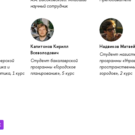
научный сотрудник
Капитонов Кирилл
Надвиков Матвей
Всеволодович
Студент магист
ерской
Студент бакалаврской
программы «Упра
ика и
программы «Городское
пространственны
тика, 1 курс
планирование», 5 курс
городов», 2 курс