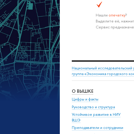
Нашли
опечатку
?
Выделите её, нажмит
Сервис предназначе
Национальный исследовательский 
группа «Экономика городского ко
О ВЫШКЕ
Цифры и факты
Руководство и структура
Устойчивое развитие в НИУ
ВШЭ
Преподаватели и сотрудники