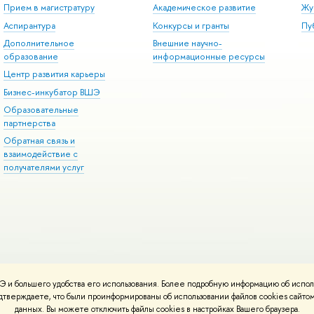
Прием в магистратуру
Академическое развитие
Жу
Аспирантура
Конкурсы и гранты
Пу
Дополнительное
Внешние научно-
образование
информационные ресурсы
Центр развития карьеры
Бизнес-инкубатор ВШЭ
Образовательные
партнерства
Обратная связь и
взаимодействие с
получателями услуг
 и большего удобства его использования. Более подробную информацию об испол
онтакты
Условия использования материалов
Политика конфиденциальност
подтверждаете, что были проинформированы об использовании файлов cookies сай
ботаны в
Школе дизайна НИУ ВШЭ
данных. Вы можете отключить файлы cookies в настройках Вашего браузера.