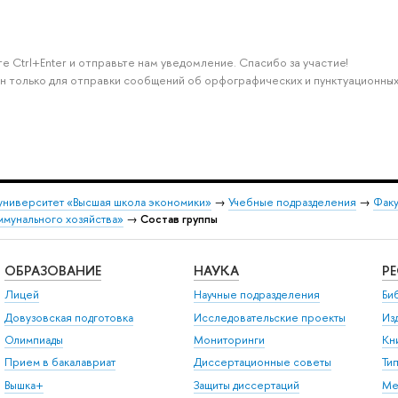
е Ctrl+Enter и отправьте нам уведомление. Спасибо за участие!
н только для отправки сообщений об орфографических и пунктуационных
университет «Высшая школа экономики»
→
Учебные подразделения
→
Факу
ммунального хозяйства»
→
Состав группы
ОБРАЗОВАНИЕ
НАУКА
Р
Лицей
Научные подразделения
Би
Довузовская подготовка
Исследовательские проекты
Из
Олимпиады
Мониторинги
Кн
Прием в бакалавриат
Диссертационные советы
Ти
Вышка+
Защиты диссертаций
Ме