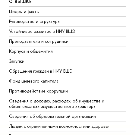
О ВЫШКЕ
Цифры и факты
Л
Руководство и структура
Д
Устойчивое развитие в НИУ ВШЭ
О
Преподаватели и сотрудники
П
Корпуса и общежития
В
Закупки
П
Обращения граждан в НИУ ВШЭ
А
Фонд целевого капитала
Д
Противодействие коррупции
Ц
Сведения о доходах, расходах, об имуществе и
Б
обязательствах имущественного характера
О
Сведения об образовательной организации
О
Людям с ограниченными возможностями здоровья