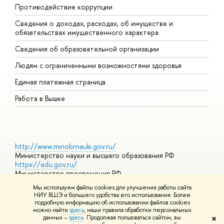
Противодействие коррупции
Ц
Сведения о доходах, расходах, об имуществе и
Б
обязательствах имущественного характера
О
Сведения об образовательной организации
О
Людям с ограниченными возможностями здоровья
Единая платежная страница
Работа в Вышке
http://www.minobrnauki.gov.ru/
Министерство науки и высшего образования РФ
https://edu.gov.ru/
Министерство просвещения РФ
https://elearning.hse.ru/mooc
Мы используем файлы cookies для улучшения работы сайта
Массовые открытые онлайн-курсы
НИУ ВШЭ и большего удобства его использования. Более
подробную информацию об использовании файлов cookies
можно найти
здесь
, наши правила обработки персональных
данных –
здесь
. Продолжая пользоваться сайтом, вы
✖
© НИУ ВШЭ 1993–2026
Адреса и контакты
Условия