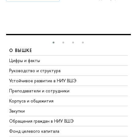
О ВЫШКЕ
Цифры и факты
Л
Руководство и структура
Д
Устойчивое развитие в НИУ ВШЭ
О
Преподаватели и сотрудники
П
Корпуса и общежития
В
Закупки
П
Обращения граждан в НИУ ВШЭ
А
Фонд целевого капитала
Д