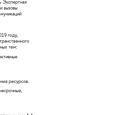
ь Экспертная
и вызовы
ммуникаций
019 году,
странственного
ьных тем:
ективные
ения ресурсов.
несрочные,