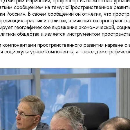
л Дмитрий Наринский, профессор Высшей школы урбани
ратким сообщением на тему: «Пространственное развити
ки России». В своем сообщении он отметил, что прост
ординация практик и политик, влияющих на пространст
ирует географическое выражение экономической, социа
олитики общества и является инструментом пространст
 компонентами пространственного развития наравне с
я социокультурные компоненты, а также демографическ