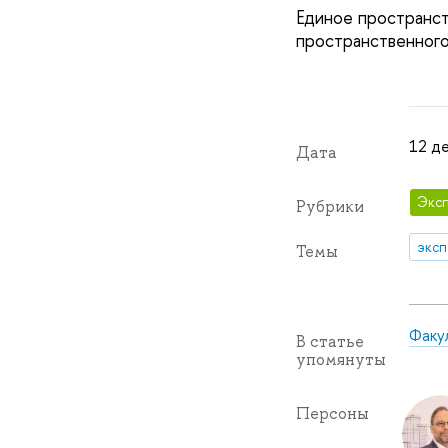
Единое пространст
пространственного
12 де
Дата
Эксп
Рубрики
эксп
Темы
Факул
В статье
упомянуты
Персоны