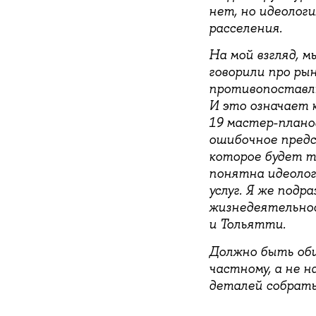
нет, но идеолог
расселения.
На мой взгляд, м
говорили про рын
противопоставлю
И это означает 
19 мастер-плано
ошибочное предс
которое будет т
понятна идеолог
услуг. Я же под
жизнедеятельнос
и Тольятти.
Должно быть общ
частному, а не н
деталей собрать