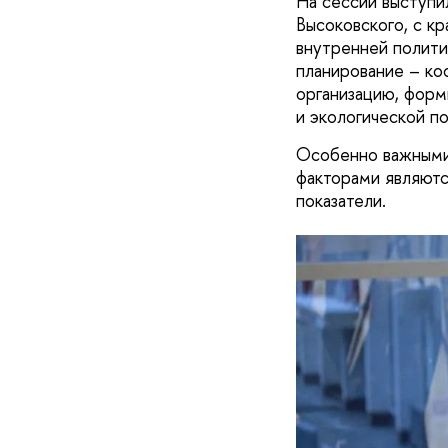
На сессии выступи
Высоковского, с к
внутренней полити
планирование – ко
организацию, форм
и экологической п
Особенно важными
факторами являютс
показатели.