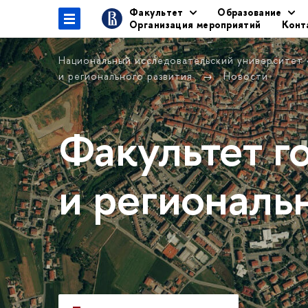
Факультет
Образование
Организация мероприятий
Конт
Национальный исследовательский университет
и регионального развития
Новости
Факультет г
и региональ