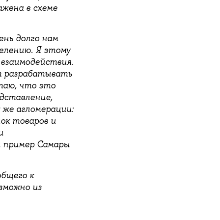
жена в схеме
ень долго нам
делению. Я этому
взаимодействия.
т разрабатывать
таю, что это
едставление,
 же агломерации:
ок товаров и
и
й пример Самары
бщего к
зможно из