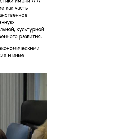
стики имени А.А.
е как часть
ранственное
венную
льной, культурной
венного развития.
 экономическими
ие и иные