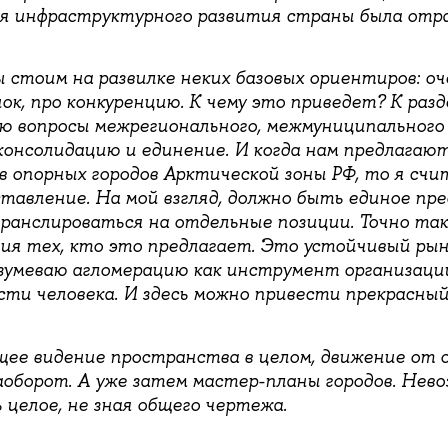
ия инфраструктурного развития страны была отра
ы стоим на развилке неких базовых ориентиров: оч
ок, про конкуренцию. К чему это приведет? К раз
 вопросы межрегионального, межмуниципального 
консолидацию и единение. И когда нам предлагаю
в опорных городов Арктической зоны РФ, то я счи
тавление. На мой взгляд, должно быть единое пр
ранслироваться на отдельные позиции. Точно так
ия тех, кто это предлагает. Это устойчивый рын
разумеваю агломерацию как инструмент организаци
ти человека. И здесь можно привести прекрасны
ее видение пространства в целом, движение от о
аоборот. А уже затем мастер-планы городов. Нево
 целое, не зная общего чертежа.