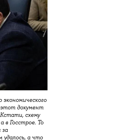
о экономического
, этот документ
Кстати, схему
а в Госстрое. То
 за
удалось, а что