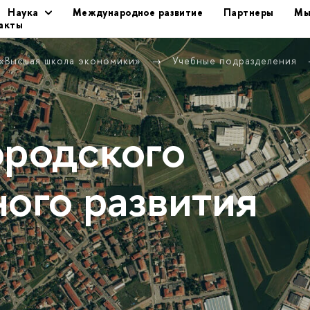
Наука
Международное развитие
Партнеры
Мы
акты
 «Высшая школа экономики»
Учебные подразделения
ородского
ного развития