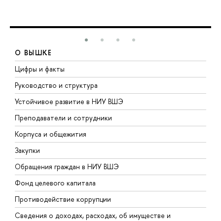
О ВЫШКЕ
Цифры и факты
Л
Руководство и структура
Д
Устойчивое развитие в НИУ ВШЭ
О
Преподаватели и сотрудники
П
Корпуса и общежития
В
Закупки
П
Обращения граждан в НИУ ВШЭ
А
Фонд целевого капитала
Д
Противодействие коррупции
Ц
Сведения о доходах, расходах, об имуществе и
Б