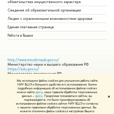
обязательствах имущественного характера
О
Сведения об образовательной организации
О
Людям с ограниченными возможностями здоровья
Единая платежная страница
Работа в Вышке
http://www.minobrnauki.gov.ru/
Министерство науки и высшего образования РФ
https://edu.gov.ru/
Министерство просвещения РФ
https://elearning.hse.ru/mooc
Мы используем файлы cookies для улучшения работы сайта
Массовые открытые онлайн-курсы
НИУ ВШЭ и большего удобства его использования. Более
подробную информацию об использовании файлов cookies
можно найти
здесь
, наши правила обработки персональных
данных –
здесь
. Продолжая пользоваться сайтом, вы
✖
© НИУ ВШЭ 1993–2026
Адреса и контакты
Условия
подтверждаете, что были проинформированы об
использования материалов
Политика конфиденциальности
Карта
использовании файлов cookies сайтом НИУ ВШЭ и согласны
сайта
с нашими правилами обработки персональных данных. Вы
Шрифты HSE Sans и HSE Slab разработаны в
Школе дизайна НИУ
можете отключить файлы cookies в настройках Вашего
ВШЭ