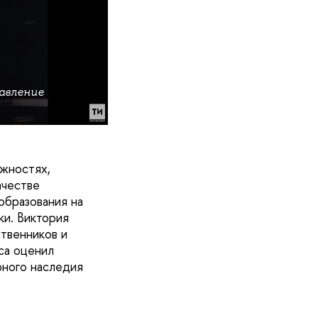
равление
ожностях,
ачестве
образования на
и. Виктория
ственников и
са оценил
рного наследия