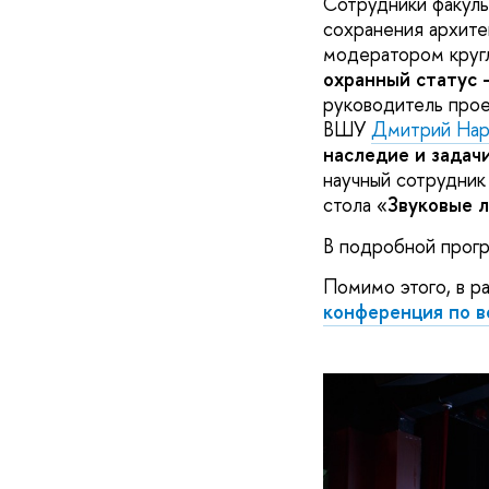
Сотрудники факуль
сохранения архит
модератором кругл
охранный статус 
руководитель про
ВШУ
Дмитрий Нар
наследие и задач
научный сотрудни
стола «
Звуковые л
В подробной прог
Помимо этого, в р
конференция по в