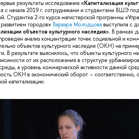
ервые результаты исследования «
Капитализация культ
я с начала 2019 г. сотрудниками и студентами ВШЭ по
й. Студентка 2-го курса магистерской программы «Упр
 развитием городов»
Варвара Молодцова
выступила с д
ализации объектов культурного наследия
». В рамках 
проведен анализ концентрации точек социальной и ком
тельно объектов культурного наследия (ОКН) на приме
и. В результате выяснилось, что объекты культурного 
ависимости от их расположения в структуре урбанизиро
среды, а уровень коммерческой активности данной ср
ность ОКН в экономический оборот – соответственно, 
ой капитализации.