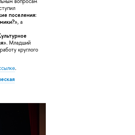
альным вопросам
ступил
кие поселения:
омики?
», а
Культурное
ия
». Младший
работу круглого
ссылке
.
ческая