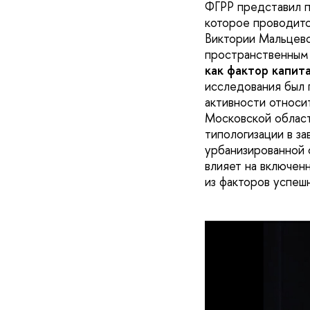
ФГРР представил п
которое проводитс
Виктории Мальцево
пространственным
как фактор капит
исследования был 
активности относи
Московской област
типологизации в з
урбанизированной 
влияет на включен
из факторов успешн