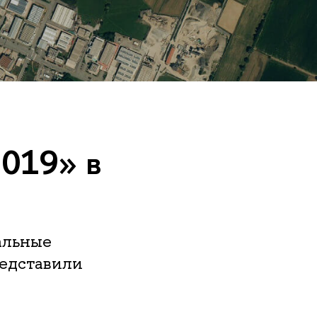
019» в
альные
редставили