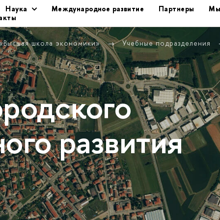
Наука
Международное развитие
Партнеры
Мы
акты
 «Высшая школа экономики»
Учебные подразделения
ородского
ного развития