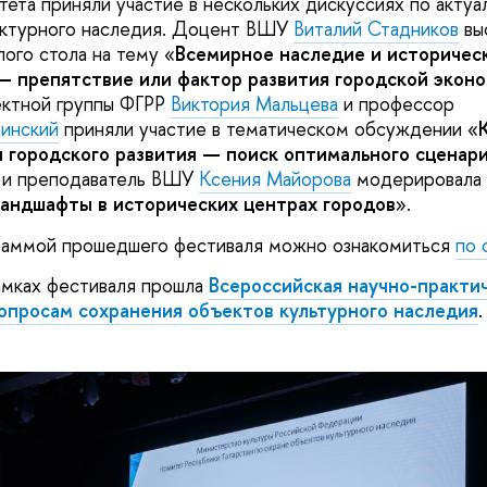
тета приняли участие в нескольких дискуссиях по акту
ектурного наследия. Доцент ВШУ
Виталий Стадников
вы
ого стола на тему «
Всемирное наследие и историчес
— препятствие или фактор развития городской экон
ектной группы ФГРР
Виктория Мальцева
и профессор
инский
приняли участие в тематическом обсуждении «
и городского развития — поиск оптимального сценар
к и преподаватель ВШУ
Ксения Майорова
модерировала 
андшафты в исторических центрах городов
».
раммой прошедшего фестиваля можно ознакомиться
по 
амках фестиваля прошла
Всероссийская научно-практи
опросам сохранения объектов культурного наследия
.