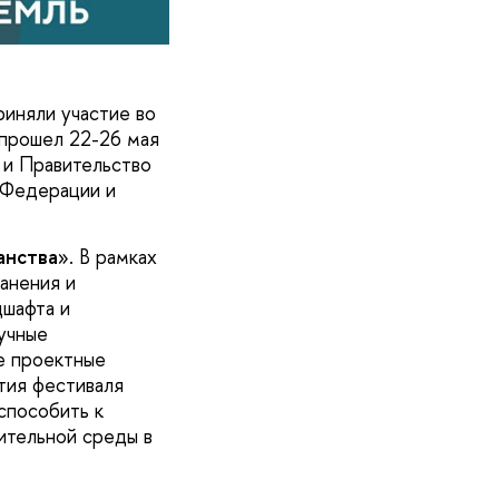
риняли участие во
 прошел 22-26 мая
 и Правительство
 Федерации и
анства
». В рамках
анения и
дшафта и
учные
е проектные
тия фестиваля
способить к
ительной среды в