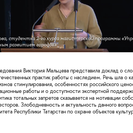
ва, студентка 2-го курса магистерской программы «Уп
ым развитием городов»
едования Виктория Мальцева представила доклад о сл
течественных практик работы с наследием. Речь шла о к
змов стимулирования, особенностях российского цено
ционные работы и о доступности экспертной поддержк
итика тотальных запретов сказывается на мотивации соб
есторов. Злободневность и актуальность данного вопро
тета Республики Татарстан по охране объектов культу