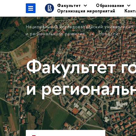
Факультет
Образование
Организация мероприятий
Конт
Национальный исследовательский университет
и регионального развития
Новости
Факультет г
и региональ