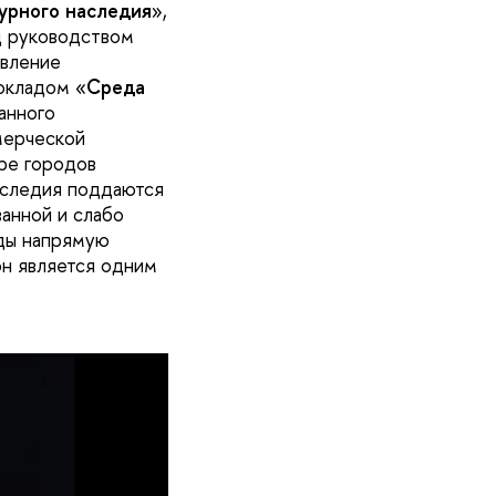
урного наследия
»,
д руководством
авление
окладом «
Среда
данного
мерческой
ре городов
наследия поддаются
ванной и слабо
еды напрямую
он является одним