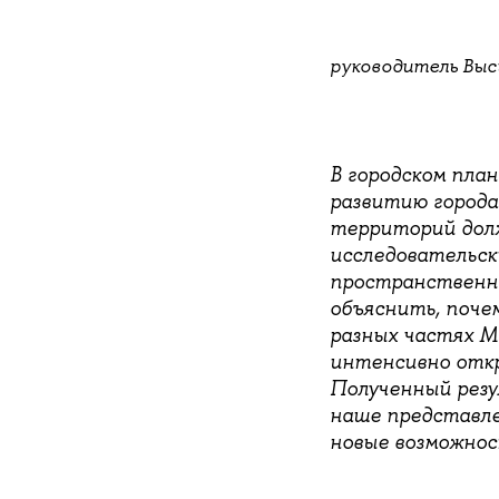
руководитель Выс
В городском пла
развитию города
территорий дол
исследовательск
пространственно
объяснить, поче
разных частях М
интенсивно откр
Полученный резу
наше представле
новые возможнос