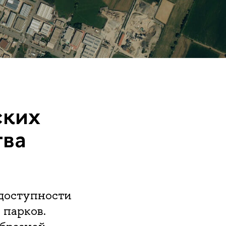
ских
тва
 доступности
 парков.