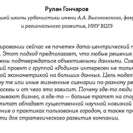
Рулан Гончаров
шей школы урбанистики имени А.А. Высоковского, фак
и регионального развития, НИУ ВШЭ
нировании сейчас «в почете» дата-центрический п
. Этот подход предполагает, что любые решения
жны подтверждаться объективными данными. Со
ий проект с группой «Родина» интересен не тольк
й эконометрикой на больших данных. Цель модел
му те или иные жизненные сценарии по-разному р
осквы и от чего это зависит. Почему где-то люди
ывают бизнес, а где-то — больше тратят на сп
льтат обладает существенной научной новизной
ние о практиках пользования городом, а также п
ти для стратегического развития компании.