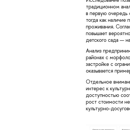
традиционном анал
в первую очередь 
тогда как наличие 
проживания. Согла
повышает вероятно
детского сада — н
Анализ предприним
районах с морфоло
застройке с огран
оказывается приме
Отдельное внимани
интерес к культур
доступностью соот
рост стоимости не
культурно-досугов