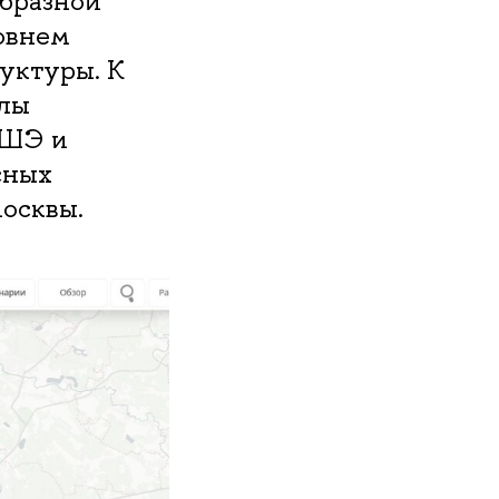
образной
ровнем
уктуры. К
лы
ВШЭ и
сных
осквы.