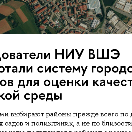
дователи НИУ ВШЭ
отали систему город
ов для оценки качес
кой среды
ьми выбирают районы прежде всего по
х садов и поликлиник, а не по близости