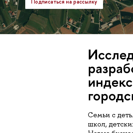
Подписаться на рассылку
Иссле
разраб
индекс
городс
Семьи с дет
школ, детски