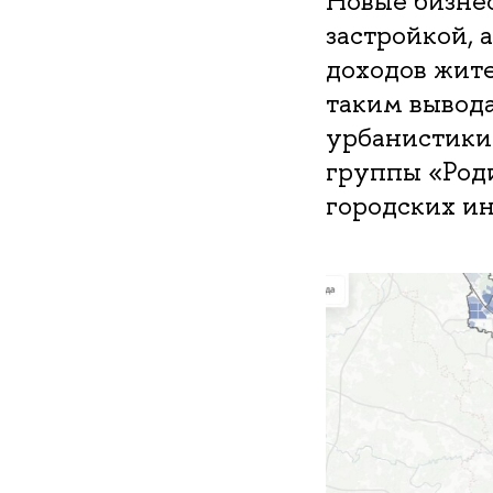
Новые бизнес
застройкой, 
доходов жит
таким вывод
урбанистики
группы «Род
городских ин