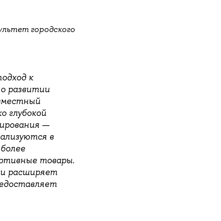
ультет городского
одход к
 о развитии
вместный
о глубокой
ирования —
еализуются в
 более
ортивные товары.
 и расширяет
редоставляет