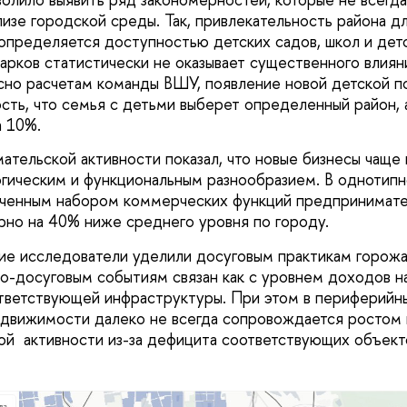
изе городской среды. Так, привлекательность района д
определяется доступностью детских садов, школ и детс
парков статистически не оказывает существенного влиян
сно расчетам команды ВШУ, появление новой детской п
сть, что семья с детьми выберет определенный район, 
а 10%.
ательской активности показал, что новые бизнесы чаще 
гическим и функциональным разнообразием. В однотип
иченным набором коммерческих функций предпринимате
рно на 40% ниже среднего уровня по городу.
е исследователи уделили досуговым практикам горожан
но-досуговым событиям связан как с уровнем доходов на
ветствующей инфраструктуры. При этом в периферийны
движимости далеко не всегда сопровождается ростом 
ой активности из-за дефицита соответствующих объект