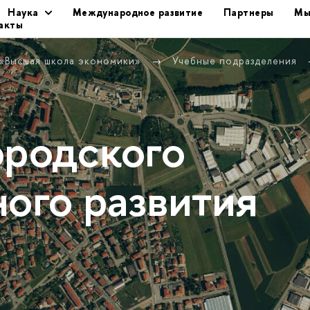
Наука
Международное развитие
Партнеры
Мы
акты
 «Высшая школа экономики»
Учебные подразделения
ородского
ного развития