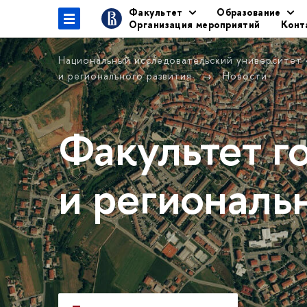
Факультет
Образование
Организация мероприятий
Конт
Национальный исследовательский университет
и регионального развития
Новости
Факультет г
и региональ