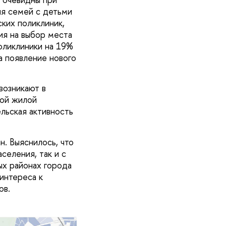
ля семей с детьми
ких поликлиник,
ия на выбор места
оликлиники на 19%
а появление нового
возникают в
ной жилой
льская активность
. Выяснилось, что
селения, так и с
х районах города
интереса к
ов.