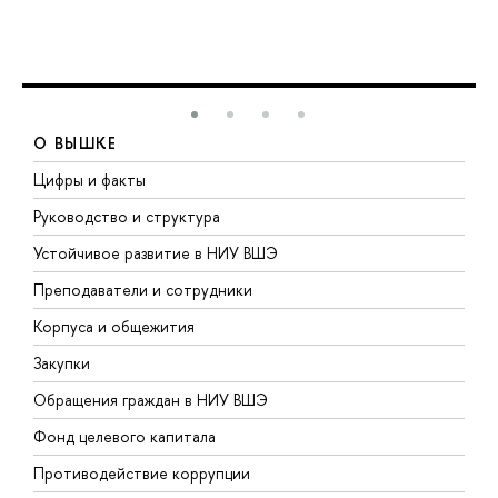
О ВЫШКЕ
Цифры и факты
Л
Руководство и структура
Д
Устойчивое развитие в НИУ ВШЭ
О
Преподаватели и сотрудники
П
Корпуса и общежития
В
Закупки
П
Обращения граждан в НИУ ВШЭ
А
Фонд целевого капитала
Д
Противодействие коррупции
Ц