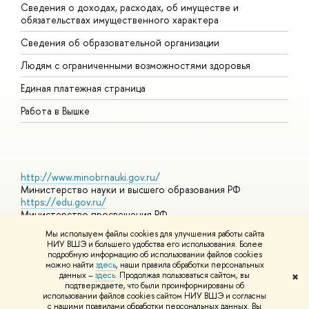
Сведения о доходах, расходах, об имуществе и
Б
обязательствах имущественного характера
О
Сведения об образовательной организации
О
Людям с ограниченными возможностями здоровья
Единая платежная страница
Работа в Вышке
http://www.minobrnauki.gov.ru/
Министерство науки и высшего образования РФ
https://edu.gov.ru/
Министерство просвещения РФ
https://elearning.hse.ru/mooc
Мы используем файлы cookies для улучшения работы сайта
Массовые открытые онлайн-курсы
НИУ ВШЭ и большего удобства его использования. Более
подробную информацию об использовании файлов cookies
можно найти
здесь
, наши правила обработки персональных
данных –
здесь
. Продолжая пользоваться сайтом, вы
✖
© НИУ ВШЭ 1993–2026
Адреса и контакты
Условия
подтверждаете, что были проинформированы об
использования материалов
Политика конфиденциальности
Карта
использовании файлов cookies сайтом НИУ ВШЭ и согласны
сайта
с нашими правилами обработки персональных данных. Вы