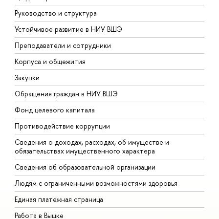
Руководство и структура
Д
Устойчивое развитие в НИУ ВШЭ
О
Преподаватели и сотрудники
П
Корпуса и общежития
В
Закупки
П
Обращения граждан в НИУ ВШЭ
А
Фонд целевого капитала
Д
Противодействие коррупции
Ц
Сведения о доходах, расходах, об имуществе и
Б
обязательствах имущественного характера
О
Сведения об образовательной организации
О
Людям с ограниченными возможностями здоровья
Единая платежная страница
Работа в Вышке