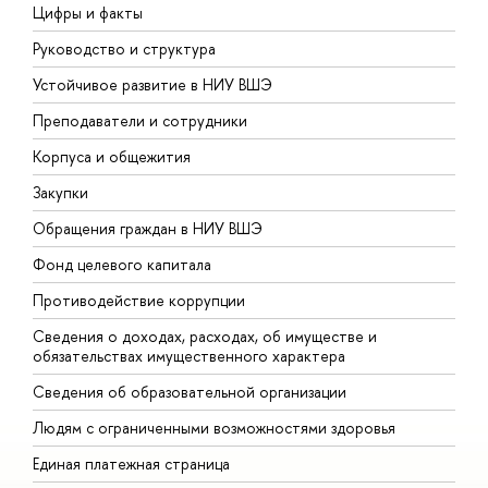
Цифры и факты
Л
Руководство и структура
Д
Устойчивое развитие в НИУ ВШЭ
О
Преподаватели и сотрудники
П
Корпуса и общежития
ы
Закупки
П
Обращения граждан в НИУ ВШЭ
А
Фонд целевого капитала
Д
Противодействие коррупции
Ц
Сведения о доходах, расходах, об имуществе и
Б
обязательствах имущественного характера
О
Сведения об образовательной организации
О
Людям с ограниченными возможностями здоровья
Единая платежная страница