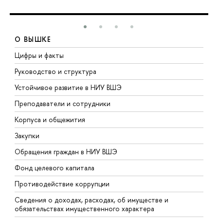
О ВЫШКЕ
Цифры и факты
Л
Руководство и структура
Д
Устойчивое развитие в НИУ ВШЭ
О
Преподаватели и сотрудники
П
Корпуса и общежития
В
Закупки
П
Обращения граждан в НИУ ВШЭ
А
Фонд целевого капитала
Д
Противодействие коррупции
Ц
Сведения о доходах, расходах, об имуществе и
Б
обязательствах имущественного характера
О