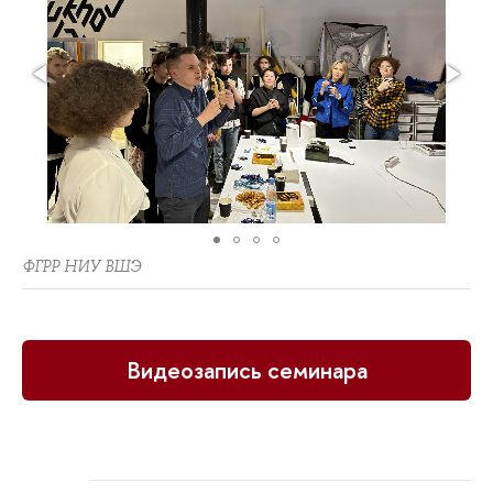
ФГРР НИУ ВШЭ
Видеозапись семинара