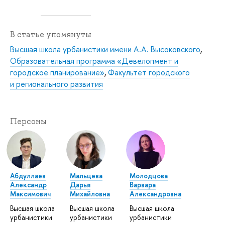
В статье упомянуты
Высшая школа урбанистики имени А.А. Высоковского
,
Образовательная программа «Девелопмент и
городское планирование»
,
Факультет городского
и регионального развития
Персоны
Абдуллаев
Мальцева
Молодцова
Александр
Дарья
Варвара
Максимович
Михайловна
Александровна
Высшая школа
Высшая школа
Высшая школа
урбанистики
урбанистики
урбанистики