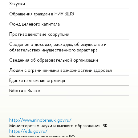
Закупки
П
Обращения граждан в НИУ ВШЭ
А
Фонд целевого капитала
Д
Противодействие коррупции
Ц
Сведения о доходах, расходах, об имуществе и
Б
обязательствах имущественного характера
О
Сведения об образовательной организации
О
Людям с ограниченными возможностями здоровья
Единая платежная страница
Работа в Вышке
http://www.minobrnauki.gov.ru/
Министерство науки и высшего образования РФ
https://edu.gov.ru/
Министерство просвещения РФ