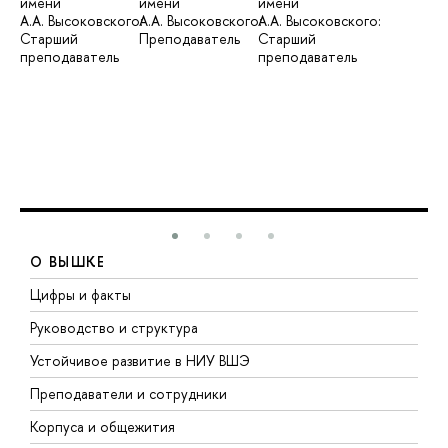
имени
имени
имени
А.А. Высоковского:
А.А. Высоковского:
А.А. Высоковского:
Старший
Преподаватель
Старший
преподаватель
преподаватель
О ВЫШКЕ
Цифры и факты
Л
Руководство и структура
Д
Устойчивое развитие в НИУ ВШЭ
О
Преподаватели и сотрудники
П
Корпуса и общежития
В