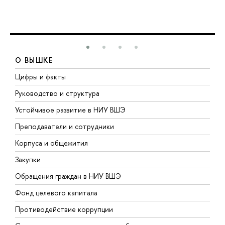
О ВЫШКЕ
Цифры и факты
Л
Руководство и структура
Д
Устойчивое развитие в НИУ ВШЭ
О
Преподаватели и сотрудники
П
Корпуса и общежития
В
Закупки
П
Обращения граждан в НИУ ВШЭ
А
Фонд целевого капитала
Д
Противодействие коррупции
Ц