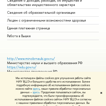
Сведения о доходах, расходах, об имуществе и
Б
обязательствах имущественного характера
О
Сведения об образовательной организации
О
Людям с ограниченными возможностями здоровья
Единая платежная страница
Работа в Вышке
http://www.minobrnauki.gov.ru/
Министерство науки и высшего образования РФ
https://edu.gov.ru/
Министерство просвещения РФ
https://elearning.hse.ru/mooc
Мы используем файлы cookies для улучшения работы сайта
Массовые открытые онлайн-курсы
НИУ ВШЭ и большего удобства его использования. Более
подробную информацию об использовании файлов cookies
можно найти
здесь
, наши правила обработки персональных
данных –
здесь
. Продолжая пользоваться сайтом, вы
✖
© НИУ ВШЭ 1993–2026
Адреса и контакты
Условия
подтверждаете, что были проинформированы об
использования материалов
Политика конфиденциальности
Карта
использовании файлов cookies сайтом НИУ ВШЭ и согласны
сайта
с нашими правилами обработки персональных данных. Вы
Шрифты HSE Sans и HSE Slab разработаны в
Школе дизайна НИУ