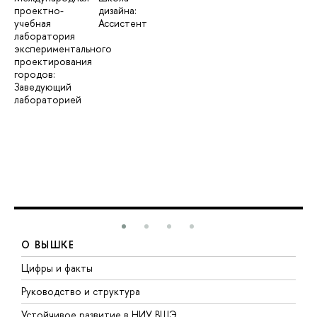
проектно-
дизайна:
учебная
Ассистент
лаборатория
экспериментального
проектирования
городов:
Заведующий
лабораторией
О ВЫШКЕ
Цифры и факты
Л
Руководство и структура
Д
Устойчивое развитие в НИУ ВШЭ
О