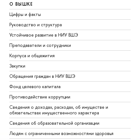
О ВЫШКЕ
Цифры и факты
Л
Руководство и структура
Д
Устойчивое развитие в НИУ ВШЭ
О
Преподаватели и сотрудники
П
Корпуса и общежития
В
Закупки
П
Обращения граждан в НИУ ВШЭ
А
Фонд целевого капитала
Д
Противодействие коррупции
Ц
Сведения о доходах, расходах, об имуществе и
Б
обязательствах имущественного характера
О
Сведения об образовательной организации
О
Людям с ограниченными возможностями здоровья