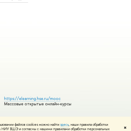
https://elearning.hse.ru/mooc
Массовые открытые онлайн-курсы
ьзовании файлов cookies можно найти
здесь
, наши правила обработки
Редактору
✖
том НИУ ВШЭ и согласны с нашими правилами обработки персональных