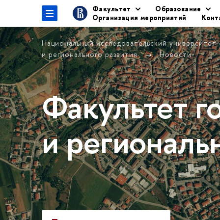
Факультет
Образование
Организация мероприятий
Конт
Национальный исследовательский университет
и регионального развития
Новости
Факультет г
и региональ