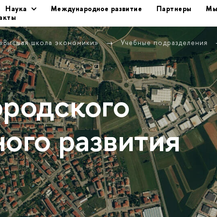
Наука
Международное развитие
Партнеры
Мы
акты
 «Высшая школа экономики»
Учебные подразделения
ородского
ного развития