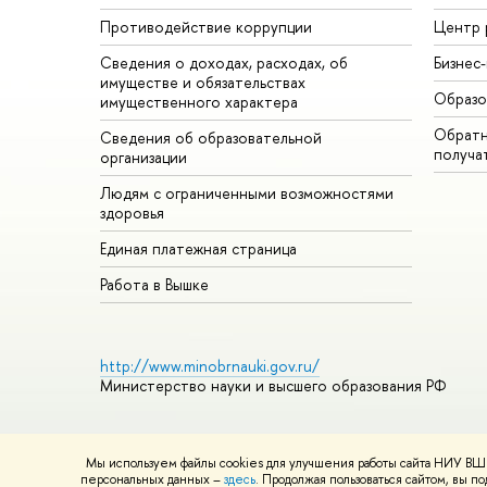
Противодействие коррупции
Центр 
Сведения о доходах, расходах, об
Бизнес
имуществе и обязательствах
Образо
имущественного характера
Обратн
Сведения об образовательной
получа
организации
Людям с ограниченными возможностями
здоровья
Единая платежная страница
Работа в Вышке
http://www.minobrnauki.gov.ru/
Министерство науки и высшего образования РФ
Мы используем файлы cookies для улучшения работы сайта НИУ ВШЭ
© НИУ ВШЭ 1993–2026
Адреса и контакты
Условия использ
персональных данных –
здесь
. Продолжая пользоваться сайтом, вы 
Шрифты HSE Sans и HSE Slab разработаны в
Школе дизайна 