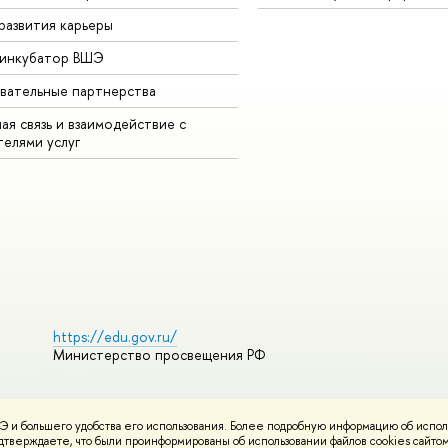
развития карьеры
-инкубатор ВШЭ
вательные партнерства
ая связь и взаимодействие с
телями услуг
https://edu.gov.ru/
Министерство просвещения РФ
 и большего удобства его использования. Более подробную информацию об испол
ования материалов
Политика конфиденциальности
Карта сайта
подтверждаете, что были проинформированы об использовании файлов cookies сай
НИУ ВШЭ