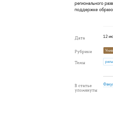
регионального ра
поддержке образов
12 ию
Дата
Унив
Рубрики
разъ
Темы
Факул
В статье
упомянуты