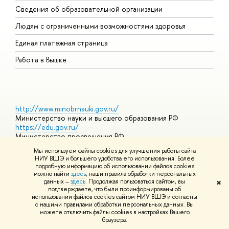
Сведения об образовательной организации
О
Людям с ограниченными возможностями здоровья
Единая платежная страница
Работа в Вышке
http://www.minobrnauki.gov.ru/
Министерство науки и высшего образования РФ
https://edu.gov.ru/
Министерство просвещения РФ
https://elearning.hse.ru/mooc
Мы используем файлы cookies для улучшения работы сайта
Массовые открытые онлайн-курсы
НИУ ВШЭ и большего удобства его использования. Более
подробную информацию об использовании файлов cookies
можно найти
здесь
, наши правила обработки персональных
данных –
здесь
. Продолжая пользоваться сайтом, вы
✖
© НИУ ВШЭ 1993–2026
Адреса и контакты
Условия
подтверждаете, что были проинформированы об
использования материалов
Политика конфиденциальности
Карта
использовании файлов cookies сайтом НИУ ВШЭ и согласны
сайта
с нашими правилами обработки персональных данных. Вы
Шрифты HSE Sans и HSE Slab разработаны в
Школе дизайна НИУ
можете отключить файлы cookies в настройках Вашего
ВШЭ
браузера.
Редактору