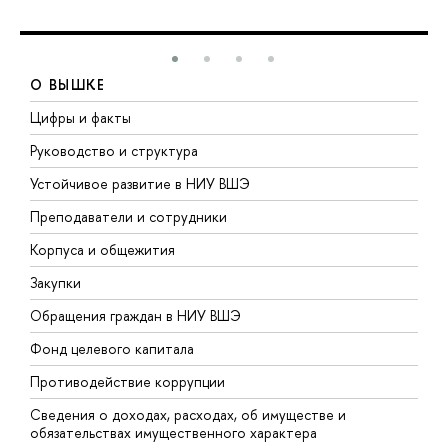
О ВЫШКЕ
Цифры и факты
Л
Руководство и структура
Д
Устойчивое развитие в НИУ ВШЭ
О
Преподаватели и сотрудники
П
Корпуса и общежития
В
Закупки
П
Обращения граждан в НИУ ВШЭ
А
Фонд целевого капитала
Д
Противодействие коррупции
Ц
Сведения о доходах, расходах, об имуществе и
Б
обязательствах имущественного характера
О