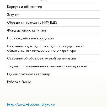
Корпуса и общежития
В
Закупки
П
Обращения граждан в НИУ ВШЭ
А
Фонд целевого капитала
Д
Противодействие коррупции
Ц
Сведения о доходах, расходах, об имуществе и
Б
обязательствах имущественного характера
О
Сведения об образовательной организации
О
Людям с ограниченными возможностями здоровья
Единая платежная страница
Работа в Вышке
http://www.minobrnauki.gov.ru/