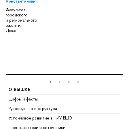
Константинович
Факультет
городского
и регионального
развития:
Декан
О ВЫШКЕ
Цифры и факты
Л
Руководство и структура
Д
Устойчивое развитие в НИУ ВШЭ
О
Преподаватели и сотрудники
П