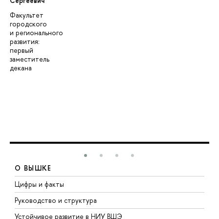
Сергеевич
Факультет
городского
и регионального
развития:
первый
заместитель
декана
О ВЫШКЕ
Цифры и факты
Л
Руководство и структура
Д
Устойчивое развитие в НИУ ВШЭ
О