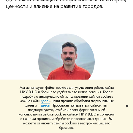
ценности и влияние на развитие городов.
Мы используем файлы cookies для улучшения работы сайта
НИУ ВШЭ и большего удобства его использования. Более
подробную информацию об использовании файлов cookies
Олег Киселёв
можно найти
здесь
, наши правила обработки персональных
данных –
здесь
. Продолжая пользоваться сайтом, вы
✖
Директор по аналитике и работе с данными,
подтверждаете, что были проинформированы об
использовании файлов cookies сайтом НИУ ВШЭ и согласны
Whoosh
с нашими правилами обработки персональных данных. Вы
можете отключить файлы cookies в настройках Вашего
браузера.