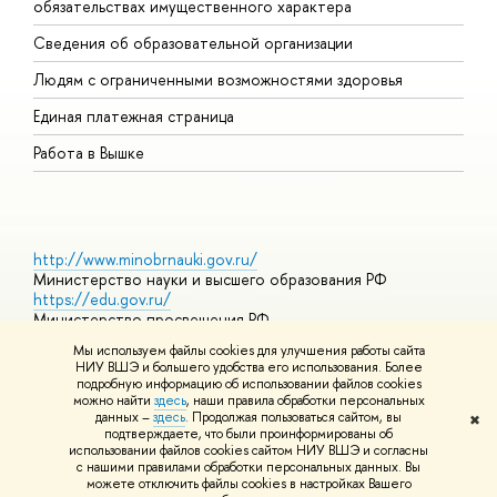
обязательствах имущественного характера
О
Сведения об образовательной организации
О
Людям с ограниченными возможностями здоровья
Единая платежная страница
Работа в Вышке
http://www.minobrnauki.gov.ru/
Министерство науки и высшего образования РФ
https://edu.gov.ru/
Министерство просвещения РФ
https://elearning.hse.ru/mooc
Мы используем файлы cookies для улучшения работы сайта
Массовые открытые онлайн-курсы
НИУ ВШЭ и большего удобства его использования. Более
подробную информацию об использовании файлов cookies
можно найти
здесь
, наши правила обработки персональных
данных –
здесь
. Продолжая пользоваться сайтом, вы
✖
© НИУ ВШЭ 1993–2026
Адреса и контакты
Условия
подтверждаете, что были проинформированы об
использования материалов
Политика конфиденциальности
Карта
использовании файлов cookies сайтом НИУ ВШЭ и согласны
сайта
с нашими правилами обработки персональных данных. Вы
Шрифты HSE Sans и HSE Slab разработаны в
Школе дизайна НИУ
можете отключить файлы cookies в настройках Вашего
ВШЭ