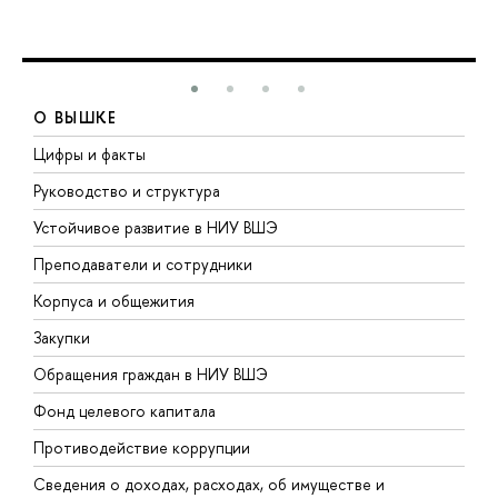
О ВЫШКЕ
Цифры и факты
Л
Руководство и структура
Д
Устойчивое развитие в НИУ ВШЭ
О
Преподаватели и сотрудники
П
Корпуса и общежития
В
Закупки
П
Обращения граждан в НИУ ВШЭ
А
Фонд целевого капитала
Д
Противодействие коррупции
Ц
Сведения о доходах, расходах, об имуществе и
Б