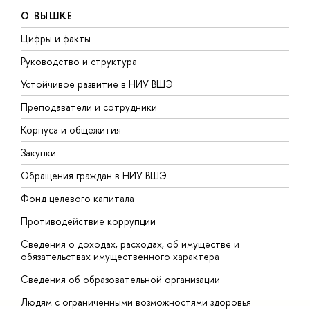
О ВЫШКЕ
Цифры и факты
Л
Руководство и структура
Д
Устойчивое развитие в НИУ ВШЭ
О
Преподаватели и сотрудники
П
Корпуса и общежития
В
Закупки
П
Обращения граждан в НИУ ВШЭ
А
Фонд целевого капитала
Д
Противодействие коррупции
Ц
Сведения о доходах, расходах, об имуществе и
Б
обязательствах имущественного характера
О
Сведения об образовательной организации
О
Людям с ограниченными возможностями здоровья