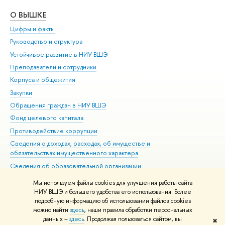
О ВЫШКЕ
ОБ
Цифры и факты
Ли
Руководство и структура
Дов
Устойчивое развитие в НИУ ВШЭ
Ол
Преподаватели и сотрудники
При
Корпуса и общежития
Вы
Закупки
При
Обращения граждан в НИУ ВШЭ
Ас
Фонд целевого капитала
До
Противодействие коррупции
Цен
Сведения о доходах, расходах, об имуществе и
Би
обязательствах имущественного характера
Об
Сведения об образовательной организации
Обр
Людям с ограниченными возможностями здоровья
Мы используем файлы cookies для улучшения работы сайта
Единая платежная страница
НИУ ВШЭ и большего удобства его использования. Более
подробную информацию об использовании файлов cookies
Работа в Вышке
можно найти
здесь
, наши правила обработки персональных
данных –
здесь
. Продолжая пользоваться сайтом, вы
✖