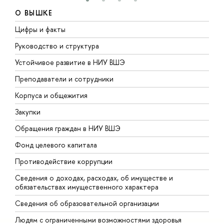
О ВЫШКЕ
Цифры и факты
Л
Руководство и структура
Д
Устойчивое развитие в НИУ ВШЭ
О
Преподаватели и сотрудники
П
Корпуса и общежития
В
Закупки
П
Обращения граждан в НИУ ВШЭ
А
Фонд целевого капитала
Д
Противодействие коррупции
Ц
Сведения о доходах, расходах, об имуществе и
Б
обязательствах имущественного характера
О
Сведения об образовательной организации
О
Людям с ограниченными возможностями здоровья