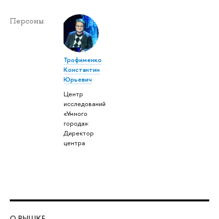
Персоны
Трофименко
Константин
Юрьевич
Центр
исследований
«Умного
города»:
Директор
центра
О ВЫШКЕ
ОБ