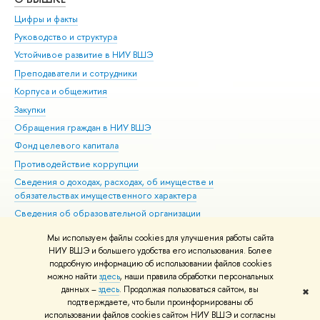
Цифры и факты
Ли
Руководство и структура
Дов
Устойчивое развитие в НИУ ВШЭ
Ол
Преподаватели и сотрудники
При
Корпуса и общежития
Вы
Закупки
При
Обращения граждан в НИУ ВШЭ
Ас
Фонд целевого капитала
До
Противодействие коррупции
Цен
Сведения о доходах, расходах, об имуществе и
Би
обязательствах имущественного характера
Об
Сведения об образовательной организации
Обр
Людям с ограниченными возможностями здоровья
Мы используем файлы cookies для улучшения работы сайта
Единая платежная страница
НИУ ВШЭ и большего удобства его использования. Более
подробную информацию об использовании файлов cookies
Работа в Вышке
можно найти
здесь
, наши правила обработки персональных
данных –
здесь
. Продолжая пользоваться сайтом, вы
✖
Редактору
подтверждаете, что были проинформированы об
© НИУ ВШЭ 1993–2026
Адреса и контакты
Условия использования
использовании файлов cookies сайтом НИУ ВШЭ и согласны