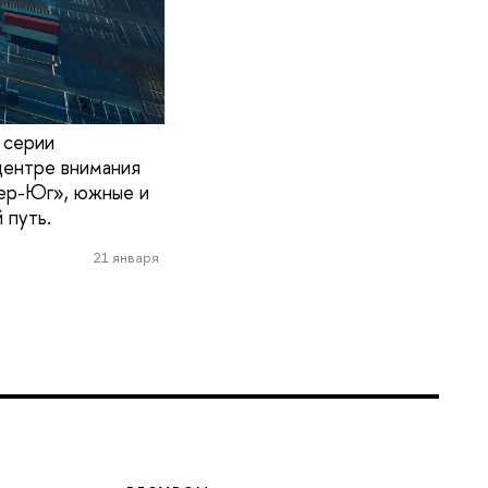
 серии
центре внимания
вер-Юг», южные и
 путь.
21 января