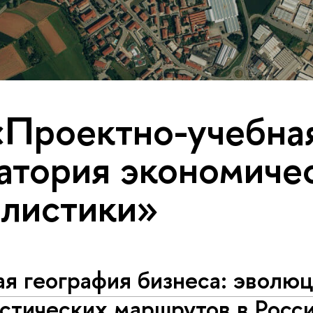
«Проектно-учебна
атория экономиче
листики»
я география бизнеса: эволю
стических маршрутов в Росс