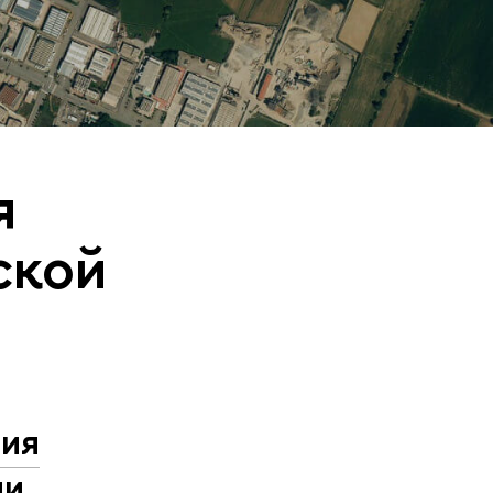
я
ской
ция
ии