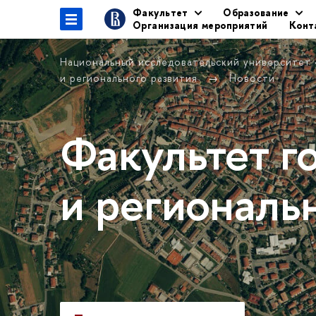
Факультет
Образование
Организация мероприятий
Конт
Национальный исследовательский университет
и регионального развития
Новости
Факультет г
и региональ