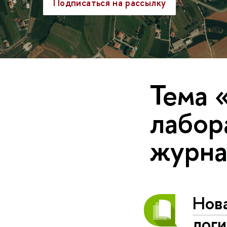
Подписаться на рассылку
Тема 
лабор
журна
Нова
логи