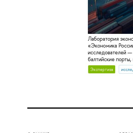
Лаборатория эконо
«Экономика России
исследователей —
балтийские порты,
Экспертиза
иссле