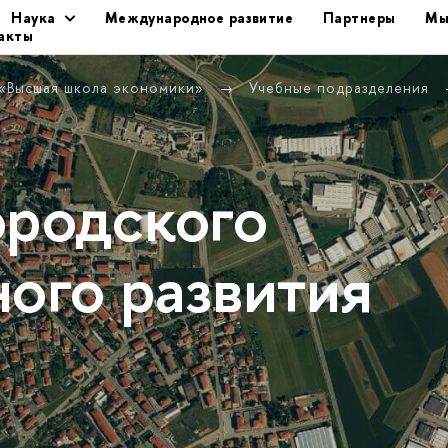
Наука
Международное развитие
Партнеры
Мы
акты
 «Высшая школа экономики»
Учебные подразделения
ородского
ного развития