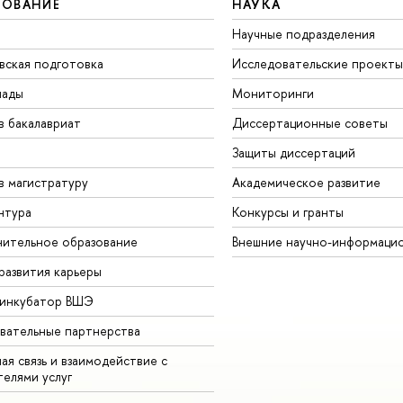
ЗОВАНИЕ
НАУКА
Научные подразделения
вская подготовка
Исследовательские проекты
иады
Мониторинги
в бакалавриат
Диссертационные советы
Защиты диссертаций
в магистратуру
Академическое развитие
нтура
Конкурсы и гранты
ительное образование
Внешние научно-информаци
развития карьеры
-инкубатор ВШЭ
вательные партнерства
ая связь и взаимодействие с
телями услуг