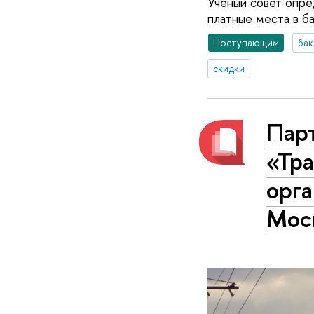
Ученый совет опре
платные места в ба
Поступающим
бак
скидки
Пар
«Тр
орга
Мос