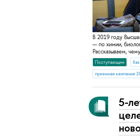
В 2019 году Высша
— по химии, биоло
Рассказываем, чему
Поступающим
бак
приемная кампания 2
5-ле
целе
нов