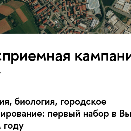
«приемная кампан
»
я, биология, городское
ирование: первый набор в В
 году