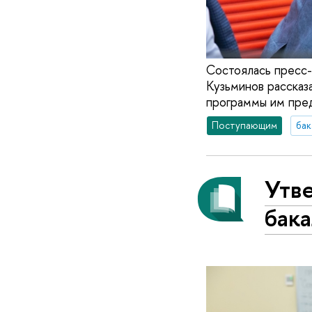
Состоялась пресс-
Кузьминов рассказа
программы им пред
Поступающим
бак
Утв
бак