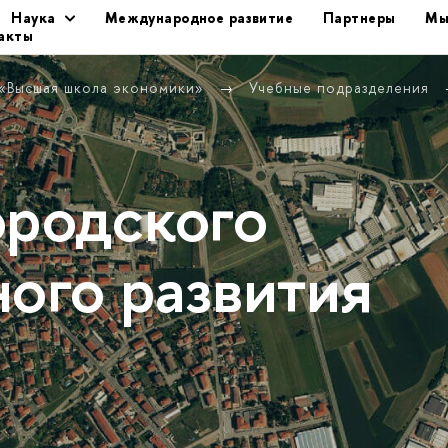
Наука
Международное развитие
Партнеры
Мы
акты
 «Высшая школа экономики»
Учебные подразделения
ородского
ного развития