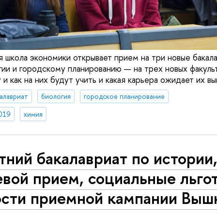
я школа экономики открывает прием на три новые бакал
гии и городскому планированию — на трех новых факульт
 и как на них будут учить и какая карьера ожидает их вы
алавриат
биология
городское планирование
019
химия
тний бакалавриат по истории
вой прием, социальные льго
ости приемной кампании Выш