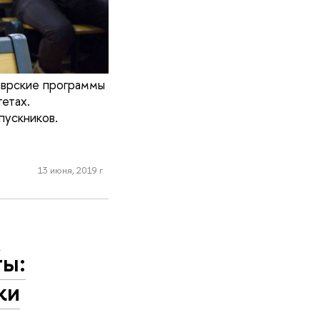
аврские программы
етах.
пускников.
13 июня, 2019 г.
,
ты:
ки