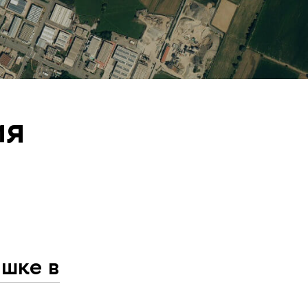
ия
ышке в